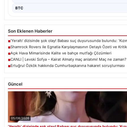
BTC
Son Eklenen Haberler
‘Yeraltı’ dizisinde şok olay! Babası suç duyurusunda bulundu: ‘Kızı
■
Shamrock Rovers ile Egnatia Karşılaşmasının Detaylı Özeti ve Kritik
■
Açık Hava Mimarisinde Kalite ve bahçe mutfağı Çözümleri
■
CANLI | Levski Sofya – Kairat Almaty maç anlatımı! Maç ne zaman
■
Ertuğrul Özkök hakkında Cumhurbaşkanına hakaret soruşturması
■
Güncel
05/08/2026
‘Yeraltı’ dizisinde şok olay! Babası suç duyurusunda bulundu: ‘Kız