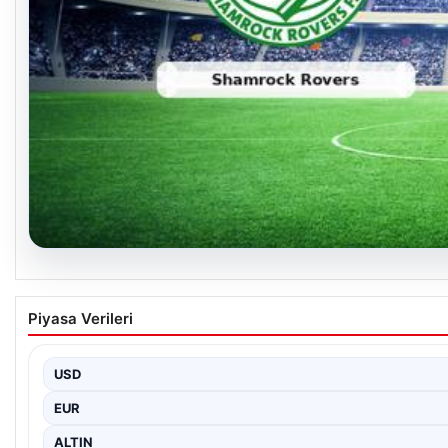
05.08.2026
Shamrock Rovers ile Egnatia Karşılaşmasının D
Piyasa Verileri
İrlanda temsilcisi Shamrock Rovers, Avrupa kupaları mücadelesind
USD
EUR
ALTIN