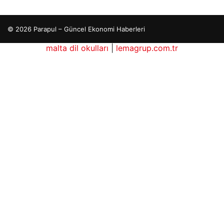
© 2026 Parapul – Güncel Ekonomi Haberleri
malta dil okulları
|
lemagrup.com.tr
b
cio