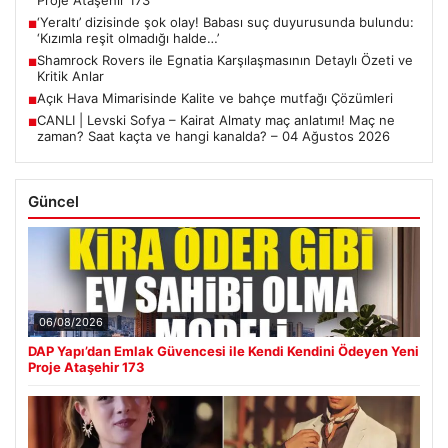
Proje Ataşehir 173
‘Yeraltı’ dizisinde şok olay! Babası suç duyurusunda bulundu:
■
‘Kızımla reşit olmadığı halde…’
Shamrock Rovers ile Egnatia Karşılaşmasının Detaylı Özeti ve
■
Kritik Anlar
Açık Hava Mimarisinde Kalite ve bahçe mutfağı Çözümleri
■
CANLI | Levski Sofya – Kairat Almaty maç anlatımı! Maç ne
■
zaman? Saat kaçta ve hangi kanalda? – 04 Ağustos 2026
Güncel
06/08/2026
DAP Yapı’dan Emlak Güvencesi ile Kendi Kendini Ödeyen Yeni
Proje Ataşehir 173