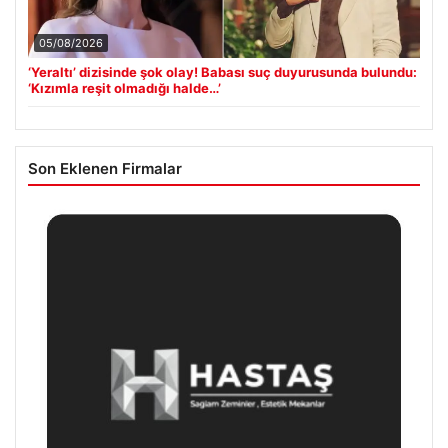
05/08/2026
‘Yeraltı’ dizisinde şok olay! Babası suç duyurusunda bulundu:
‘Kızımla reşit olmadığı halde…’
Son Eklenen Firmalar