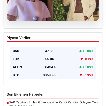
05.08.2026
‘Yeraltı’ dizisinde şok olay! Babası suç
Piyasa Verileri
duyurusunda bulundu: ‘Kızımla reşit
olmadığı halde…’
USD
47.68
▲ +0.06%
EUR
55.06
▼ -0.13%
ALTIN
6494.5
▲ +0.03%
BTC
3059899
▼ -0.35%
Son Eklenen Haberler
DAP Yapı’dan Emlak Güvencesi ile Kendi Kendini Ödeyen Yeni
■