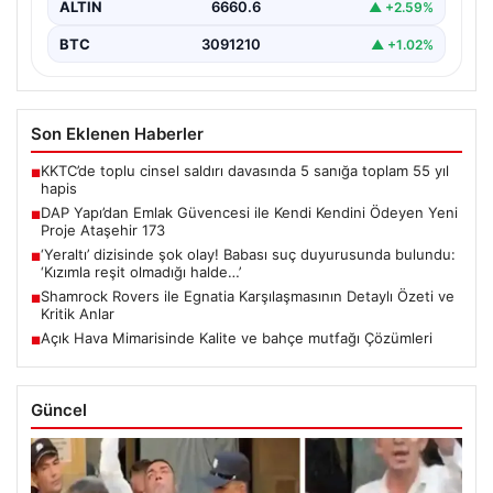
ALTIN
6660.6
▲ +2.59%
BTC
3091210
▲ +1.02%
Son Eklenen Haberler
KKTC’de toplu cinsel saldırı davasında 5 sanığa toplam 55 yıl
■
hapis
DAP Yapı’dan Emlak Güvencesi ile Kendi Kendini Ödeyen Yeni
■
Proje Ataşehir 173
‘Yeraltı’ dizisinde şok olay! Babası suç duyurusunda bulundu:
■
‘Kızımla reşit olmadığı halde…’
Shamrock Rovers ile Egnatia Karşılaşmasının Detaylı Özeti ve
■
Kritik Anlar
Açık Hava Mimarisinde Kalite ve bahçe mutfağı Çözümleri
■
Güncel