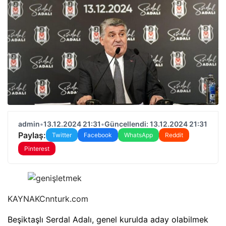
admin
•
13.12.2024 21:31
•
Güncellendi: 13.12.2024 21:31
Paylaş:
Twitter
Facebook
WhatsApp
Reddit
Pinterest
KAYNAK
Cnnturk.com
Beşiktaşlı Serdal Adalı, genel kurulda aday olabilmek