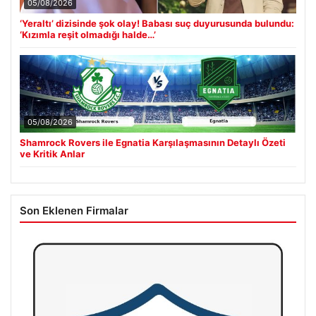
05/08/2026
‘Yeraltı’ dizisinde şok olay! Babası suç duyurusunda bulundu:
‘Kızımla reşit olmadığı halde…’
05/08/2026
Shamrock Rovers ile Egnatia Karşılaşmasının Detaylı Özeti
ve Kritik Anlar
Son Eklenen Firmalar