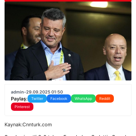
admin
•
29.09.2025 01:50
Paylaş:
Twitter
Facebook
WhatsApp
Reddit
Pinterest
Kaynak:
Cnnturk.com