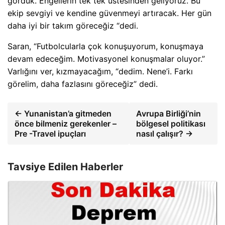
gördük. Engellerin tek tek üstesinden geliyoruz. Bu
ekip sevgiyi ve kendine güvenmeyi artıracak. Her gün
daha iyi bir takım göreceğiz “dedi.
Saran, “Futbolcularla çok konuşuyorum, konuşmaya
devam edeceğim. Motivasyonel konuşmalar oluyor.”
Varlığını ver, kızmayacağım, “dedim. Nene’i. Farkı
görelim, daha fazlasını göreceğiz” dedi.
← Yunanistan’a gitmeden
Avrupa Birliği’nin
önce bilmeniz gerekenler –
bölgesel politikası
Pre -Travel ipuçları
nasıl çalışır? →
Tavsiye Edilen Haberler