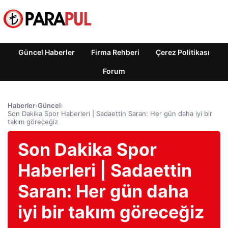
Güncel Haberler
Firma Rehberi
Çerez Politikası
Forum
Haberler
›
Güncel
›
Son Dakika Spor Haberleri | Sadaettin Saran: Her gün daha iyi bir
takım göreceğiz
Son Dakika Spor
Haberleri | Sadaettin
Saran: Her gün daha
iyi bir takım göreceğiz