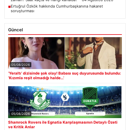
Ertuğrul Özkök hakkında Cumhurbaşkanına hakaret
■
soruşturması
Güncel
05/08/2026
‘Yeraltı’ dizisinde şok olay! Babası suç duyurusunda bulundu:
‘Kızımla reşit olmadığı halde…’
05/08/2026
Shamrock Rovers ile Egnatia Karşılaşmasının Detaylı Özeti
ve Kritik Anlar