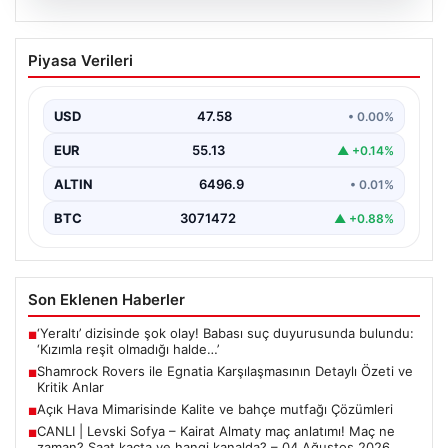
05.08.2026
Shamrock Rovers ile Egnatia
Piyasa Verileri
Karşılaşmasının Detaylı Özeti ve Kritik
Anlar
USD
47.58
• 0.00%
İrlanda temsilcisi Shamrock Rovers, Avrupa kupaları
mücadelesinde Egnatia’yı ağırladı ve sahadan 3-1’lik net
EUR
55.13
▲ +0.14%
bir…
ALTIN
6496.9
• 0.01%
BTC
3071472
▲ +0.88%
Son Eklenen Haberler
‘Yeraltı’ dizisinde şok olay! Babası suç duyurusunda bulundu:
■
‘Kızımla reşit olmadığı halde…’
Shamrock Rovers ile Egnatia Karşılaşmasının Detaylı Özeti ve
■
Kritik Anlar
Açık Hava Mimarisinde Kalite ve bahçe mutfağı Çözümleri
■
CANLI | Levski Sofya – Kairat Almaty maç anlatımı! Maç ne
■
zaman? Saat kaçta ve hangi kanalda? – 04 Ağustos 2026