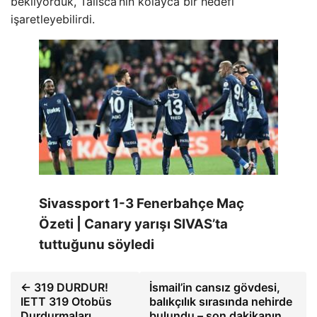
bekliyorduk, Talisca’nın kolayca bir hedefi
işaretleyebilirdi.
Sivassport 1-3 Fenerbahçe Maç
Özeti | Canary yarışı SIVAS’ta
tuttuğunu söyledi
← 319 DURDUR!
İsmail’in cansız gövdesi,
IETT 319 Otobüs
balıkçılık sırasında nehirde
Durdurmaları
bulundu – son dakikanın