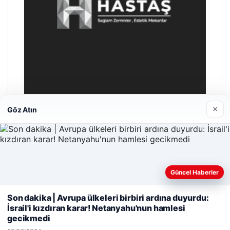
×
Göz Atın
Hastaş Beton
26/05/2026
Güncel Haberler
Web sitemizi nasıl kullandığınızı daha iyi anlayabilmek,
Son dakika | Avrupa ülkeleri birbiri ardına duyurdu:
deneyiminizi kişiselleştirmek ve geliştirmek amacıyla çerezler
İsrail'i kızdıran karar! Netanyahu'nun hamlesi
kullanıyoruz.
Çerez Politikamız
gecikmedi
© 2026 Parapul – Güncel Ekonomi Haberleri
Reddet
Kabul Et