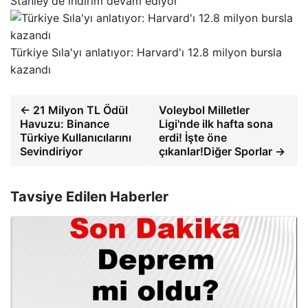
Stanley'de indirim devam ediyor
Türkiye Sıla'yı anlatıyor: Harvard'ı 12.8 milyon bursla
kazandı
← 21 Milyon TL Ödül
Voleybol Milletler
Havuzu: Binance
Ligi'nde ilk hafta sona
Türkiye Kullanıcılarını
erdi! İşte öne
Sevindiriyor
çıkanlar!Diğer Sporlar →
Tavsiye Edilen Haberler