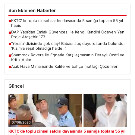
Son Eklenen Haberler
KKTC’de toplu cinsel saldırı davasında 5 sanığa toplam 55 yıl
■
hapis
DAP Yapı’dan Emlak Güvencesi ile Kendi Kendini Ödeyen Yeni
■
Proje Ataşehir 173
‘Yeraltı’ dizisinde şok olay! Babası suç duyurusunda bulundu:
■
‘Kızımla reşit olmadığı halde…’
Shamrock Rovers ile Egnatia Karşılaşmasının Detaylı Özeti ve
■
Kritik Anlar
Açık Hava Mimarisinde Kalite ve bahçe mutfağı Çözümleri
■
Güncel
07/08/2026
KKTC’de toplu cinsel saldırı davasında 5 sanığa toplam 55 yıl