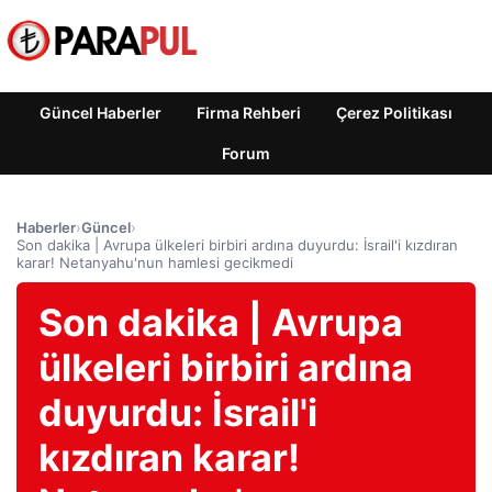
Güncel Haberler
Firma Rehberi
Çerez Politikası
Forum
Haberler
›
Güncel
›
Son dakika | Avrupa ülkeleri birbiri ardına duyurdu: İsrail'i kızdıran
karar! Netanyahu'nun hamlesi gecikmedi
Son dakika | Avrupa
ülkeleri birbiri ardına
duyurdu: İsrail'i
kızdıran karar!