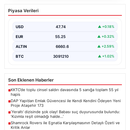
DAP Yapı’dan Emlak Güvencesi ile Kendi
Piyasa Verileri
Kendini Ödeyen Yeni Proje Ataşehir 173
Gayrimenkul sektöründe yenilikçi projeleriyle dikkat
çeken DAP Gayrimenkul Geliştirme, müşterilerine
USD
47.74
▲ +0.18%
sunduğu yeni yaşam modeliyle…
EUR
55.25
▲ +0.32%
ALTIN
6660.6
▲ +2.59%
BTC
3091210
▲ +1.02%
Son Eklenen Haberler
KKTC’de toplu cinsel saldırı davasında 5 sanığa toplam 55 yıl
■
hapis
DAP Yapı’dan Emlak Güvencesi ile Kendi Kendini Ödeyen Yeni
■
Proje Ataşehir 173
‘Yeraltı’ dizisinde şok olay! Babası suç duyurusunda bulundu:
■
‘Kızımla reşit olmadığı halde…’
Shamrock Rovers ile Egnatia Karşılaşmasının Detaylı Özeti ve
■
Kritik Anlar