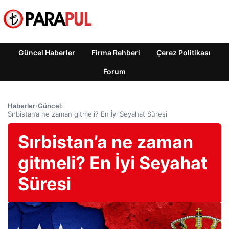
Güncel Haberler
Firma Rehberi
Çerez Politikası
Forum
Haberler
›
Güncel
›
Sırbistan’a ne zaman gitmeli? En İyi Seyahat Süresi
Sırbistan’a ne zaman
gitmeli? En İyi Seyahat
Süresi