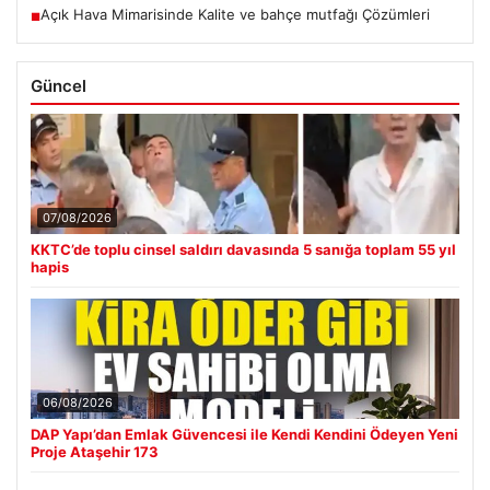
Açık Hava Mimarisinde Kalite ve bahçe mutfağı Çözümleri
■
Güncel
07/08/2026
KKTC’de toplu cinsel saldırı davasında 5 sanığa toplam 55 yıl
hapis
06/08/2026
DAP Yapı’dan Emlak Güvencesi ile Kendi Kendini Ödeyen Yeni
Proje Ataşehir 173