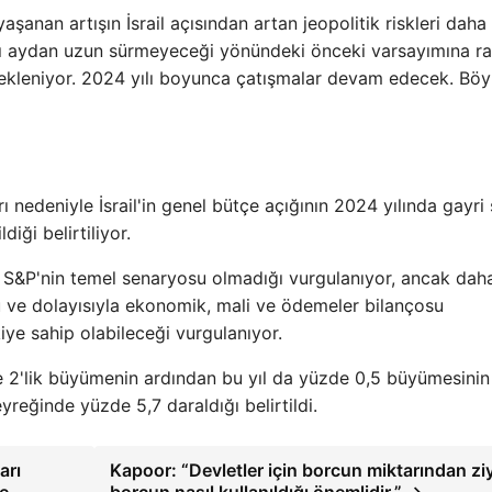
anan artışın İsrail açısından artan jeopolitik riskleri daha
in altı aydan uzun sürmeyeceği yönündeki önceki varsayımına 
ekleniyor. 2024 yılı boyunca çatışmalar devam edecek. Böy
nedeniyle İsrail'in genel bütçe açığının 2024 yılında gayri 
diği belirtiliyor.
 S&P'nin temel senaryosu olmadığı vurgulanıyor, ancak dah
mu ve dolayısıyla ekonomik, mali ve ödemeler bilançosu
ye sahip olabileceği vurgulanıyor.
e 2'lik büyümenin ardından bu yıl da yüzde 0,5 büyümesinin
yreğinde yüzde 5,7 daraldığı belirtildi.
arı
Kapoor: “Devletler için borcun miktarından zi