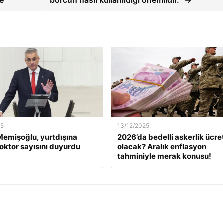
e
borcun nasıl kullanıldığı önemlidir.” →
25
13/12/2025
emişoğlu, yurtdışına
2026’da bedelli askerlik ücret
oktor sayısını duyurdu
olacak? Aralık enflasyon
tahminiyle merak konusu!