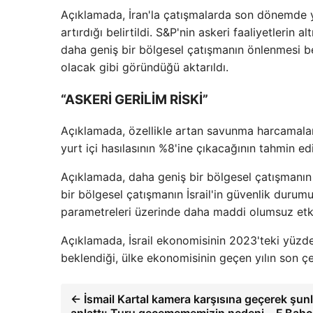
Açıklamada, İran'la çatışmalarda son dönemde yaş
artırdığı belirtildi. S&P'nin askeri faaliyetler
daha geniş bir bölgesel çatışmanın önlenmesi b
olacak gibi göründüğü aktarıldı.
“ASKERİ GERİLİM RİSKİ”
Açıklamada, özellikle artan savunma harcamaları 
yurt içi hasılasının %8'ine çıkacağının tahmin edil
Açıklamada, daha geniş bir bölgesel çatışmanın
bir bölgesel çatışmanın İsrail'in güvenlik duru
parametreleri üzerinde daha maddi olumsuz etki
Açıklamada, İsrail ekonomisinin 2023'teki yüzd
beklendiği, ülke ekonomisinin geçen yılın son çe
← İsmail Kartal kamera karşısına geçerek şunl