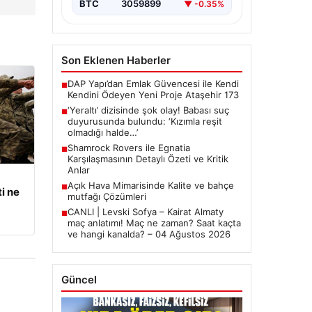
BTC
3059899
▼ -0.35%
Son Eklenen Haberler
DAP Yapı’dan Emlak Güvencesi ile Kendi
■
Kendini Ödeyen Yeni Proje Ataşehir 173
‘Yeraltı’ dizisinde şok olay! Babası suç
■
duyurusunda bulundu: ‘Kızımla reşit
olmadığı halde…’
Shamrock Rovers ile Egnatia
■
Karşılaşmasının Detaylı Özeti ve Kritik
Anlar
Açık Hava Mimarisinde Kalite ve bahçe
■
i ne
mutfağı Çözümleri
CANLI | Levski Sofya – Kairat Almaty
■
maç anlatımı! Maç ne zaman? Saat kaçta
ve hangi kanalda? – 04 Ağustos 2026
Güncel