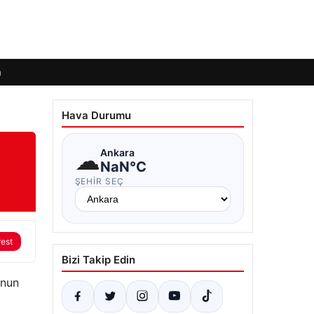
m
Hava Durumu
☁
Ankara
NaN°C
ŞEHIR SEÇ
rest
Bizi Takip Edin
unun