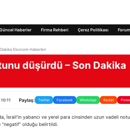
Güncel Haberler
Firma Rehberi
Çerez Politikası
Foru
n Dakika Ekonomi Haberleri
notunu düşürdü – Son Dakika
Paylaş:
 10:11
Twitter
Facebook
WhatsApp
Reddit
Pinte
 İsrail'in yabancı ve yerel para cinsinden uzun vadeli not
“negatif” olduğu belirtildi.