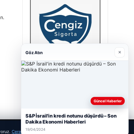
n.
×
Göz Atın
Cengiz Sigorta
23/06/2026
Güncel Haberler
S&P İsrail'in kredi notunu düşürdü – Son
Dakika Ekonomi Haberleri
19/04/2024
ıyoruz.
Çerez Politikamız
Reddet
Kabul Et