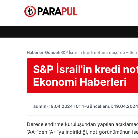
Haberler
›
Güncel
›
S&P İsrail'in kredi notunu düşürdü – So
S&P İsrail'in kredi 
Ekonomi Haberleri
admin
•
19.04.2024 10:11
•
Güncellendi: 19.04.2024
Derecelendirme kuruluşundan yapılan açıklamada,
“AA-“den “A+”ya indirildiği, not görünümünün ise 