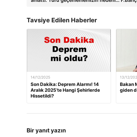
anlattı: Turu geçemememizin nedeni… F.Bahç
Tavsiye Edilen Haberler
14/12/2025
13/12/20
Son Dakika: Deprem Alarmı! 14
Bakan M
Aralık 2025’te Hangi Şehirlerde
giden d
Hissetildi?
Bir yanıt yazın