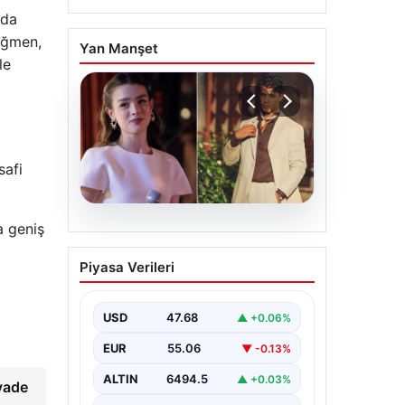
 da
rağmen,
Yan Manşet
le
safi
a geniş
05.08.2026
‘Yeraltı’ dizisinde şok
Piyasa Verileri
olay! Babası suç
duyurusunda bulundu:
‘Kızımla reşit olmadığı
USD
47.68
▲ +0.06%
halde…’
EUR
55.06
▼ -0.13%
ALTIN
6494.5
▲ +0.03%
yade