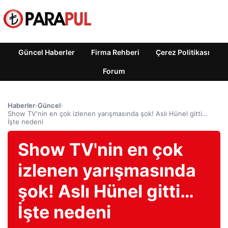
Güncel Haberler
Firma Rehberi
Çerez Politikası
Forum
Haberler
›
Güncel
›
Show TV'nin en çok izlenen yarışmasında şok! Aslı Hünel gitti…
İşte nedeni
Show TV'nin en çok
izlenen yarışmasında
şok! Aslı Hünel gitti…
İşte nedeni