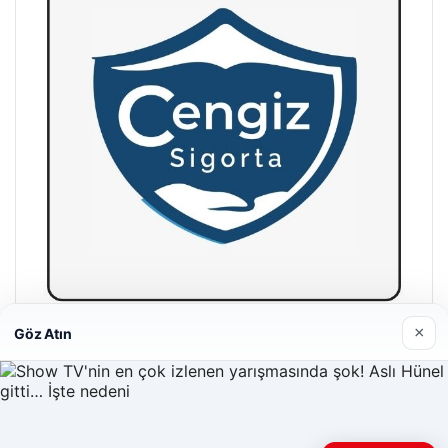
×
Göz Atın
Hastaş Beton
26/05/2026