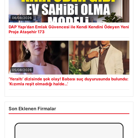
06/08/2026
DAP Yapı’dan Emlak Güvencesi ile Kendi Kendini Ödeyen Yeni
Proje Ataşehir 173
05/08/2026
‘Yeraltı’ dizisinde şok olay! Babası suç duyurusunda bulundu:
‘Kızımla reşit olmadığı halde…’
Son Eklenen Firmalar