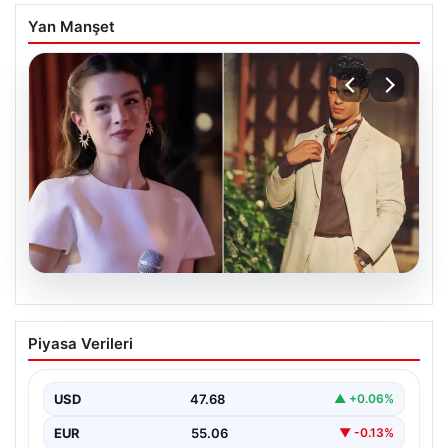
Yan Manşet
05.08.2026
‘Yeraltı’ dizisinde şok olay! Babası suç
Piyasa Verileri
duyurusunda bulundu: ‘Kızımla reşit
olmadığı halde…’
USD
47.68
▲ +0.06%
EUR
55.06
▼ -0.13%