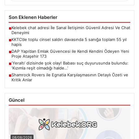
Son Eklenen Haberler
Kelebek chat adresi İle Sanal İletişimin Güvenli Adresi Ve Chat
■
Deneyimi
KKTC’de toplu cinsel saldırı davasında 5 sanığa toplam 55 yıl
■
hapis
DAP Yapı’dan Emlak Güvencesi ile Kendi Kendini Ödeyen Yeni
■
Proje Ataşehir 173
‘Yeraltı’ dizisinde şok olay! Babası suç duyurusunda bulundu:
■
‘Kızımla reşit olmadığı halde…’
Shamrock Rovers ile Egnatia Karşılaşmasının Detaylı Özeti ve
■
Kritik Anlar
Güncel
08/08/2026