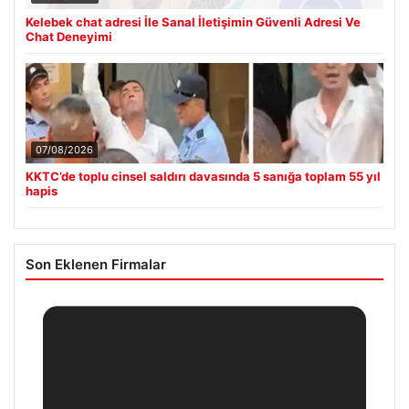
Kelebek chat adresi İle Sanal İletişimin Güvenli Adresi Ve
Chat Deneyimi
07/08/2026
KKTC’de toplu cinsel saldırı davasında 5 sanığa toplam 55 yıl
hapis
Son Eklenen Firmalar