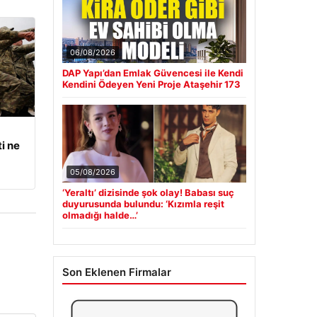
06/08/2026
DAP Yapı’dan Emlak Güvencesi ile Kendi
Kendini Ödeyen Yeni Proje Ataşehir 173
i ne
05/08/2026
‘Yeraltı’ dizisinde şok olay! Babası suç
duyurusunda bulundu: ‘Kızımla reşit
olmadığı halde…’
Son Eklenen Firmalar