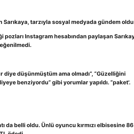
lan Sarıkaya, tarzıyla sosyal medyada gündem oldu
ği pozları Instagram hesabından paylaşan Sarıkay
beğenilmedi.
ur diye düşünmüştüm ama olmadı”, “Güzelliğini
iyeye benziyordu” gibi yorumlar yapıldı. “paket'.
ı da belli oldu. Ünlü oyuncu kırmızı elbisesine 86
TL ödedi.