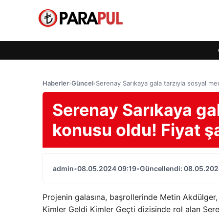
Haberler
›
Güncel
›
Serenay Sarıkaya gala tarzıyla sosyal me
Serenay Sarıkaya gal
konusu oldu! Fiyat şa
admin
•
08.05.2024 09:19
•
Güncellendi: 08.05.202
Projenin galasına, başrollerinde Metin Akdülger
Kimler Geldi Kimler Geçti dizisinde rol alan Sere