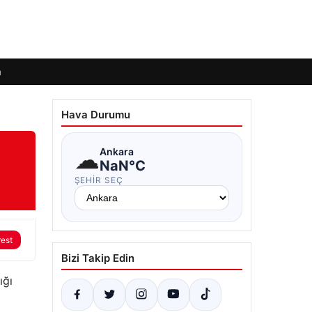
m
Hava Durumu
☁
Ankara
NaN°C
ŞEHIR SEÇ
rest
Bizi Takip Edin
ığı