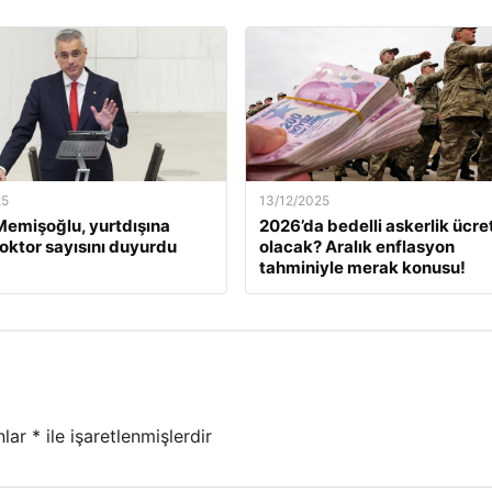
25
13/12/2025
emişoğlu, yurtdışına
2026’da bedelli askerlik ücret
oktor sayısını duyurdu
olacak? Aralık enflasyon
tahminiyle merak konusu!
nlar
*
ile işaretlenmişlerdir