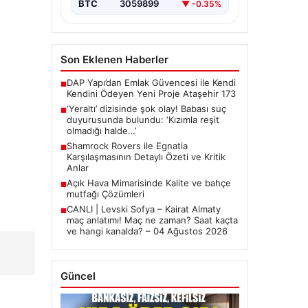
BTC
3059899
▼ -0.35%
Son Eklenen Haberler
DAP Yapı’dan Emlak Güvencesi ile Kendi
■
Kendini Ödeyen Yeni Proje Ataşehir 173
‘Yeraltı’ dizisinde şok olay! Babası suç
■
duyurusunda bulundu: ‘Kızımla reşit
olmadığı halde…’
Shamrock Rovers ile Egnatia
■
Karşılaşmasının Detaylı Özeti ve Kritik
Anlar
Açık Hava Mimarisinde Kalite ve bahçe
■
mutfağı Çözümleri
CANLI | Levski Sofya – Kairat Almaty
■
maç anlatımı! Maç ne zaman? Saat kaçta
ve hangi kanalda? – 04 Ağustos 2026
Güncel