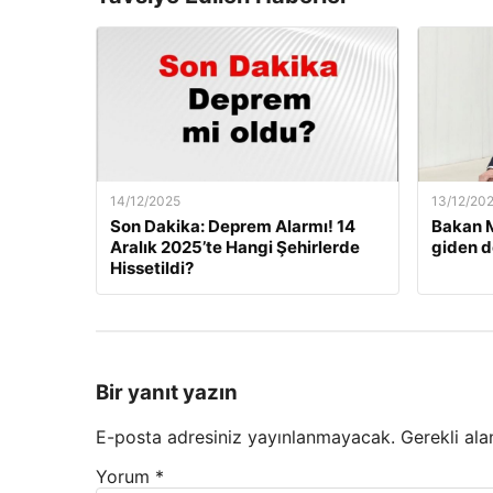
14/12/2025
13/12/20
Son Dakika: Deprem Alarmı! 14
Bakan M
Aralık 2025’te Hangi Şehirlerde
giden d
Hissetildi?
Bir yanıt yazın
E-posta adresiniz yayınlanmayacak.
Gerekli ala
Yorum
*