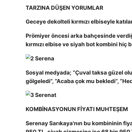
TARZINA DÜŞEN YORUMLAR
Geceye dekolteli kırmızı elbiseyle katı
Prömiyer öncesi arka bahçesinde verdi
kırmızı elbise ve siyah bot kombini hiç 
Sosyal medyada; “Çuval taksa güzel ol
gölgeledi”, “Acaba çok mu bekledi”, “Hed
KOMBİNASYONUN FİYATI MUHTEŞEM
Serenay Sarıkaya'nın bu kombininin fiyat
950 TL, siyah çizmesine ise 68 bin 950 