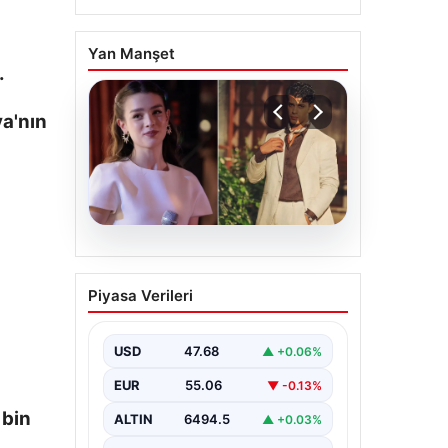
Yan Manşet
.
a'nın
05.08.2026
‘Yeraltı’ dizisinde şok
Piyasa Verileri
olay! Babası suç
duyurusunda bulundu:
‘Kızımla reşit olmadığı
USD
47.68
▲ +0.06%
halde…’
EUR
55.06
▼ -0.13%
 bin
ALTIN
6494.5
▲ +0.03%