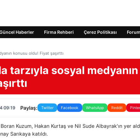
Güncel Haberler
Firma Rehberi
Çerez Politikası
Foru
dyanın konusu oldu! Fiyat şaşırttı
a tarzıyla sosyal medyanın
şırttı
Paylaş:
4 09:19
Twitter
Facebook
WhatsApp
Reddit
Pinte
, Boran Kuzum, Hakan Kurtaş ve Nil Sude Albayrak'ın yer ald
nay Sarıkaya katıldı.