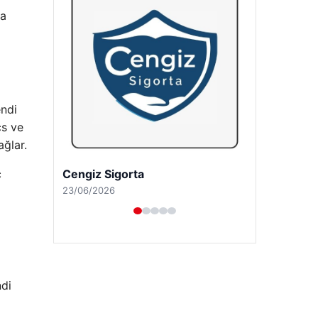
na
endi
cs ve
ağlar.
ç
Hastaş Beton
26/05/2026
ndi