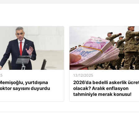
25
13/12/2025
emişoğlu, yurtdışına
2026’da bedelli askerlik ücret
oktor sayısını duyurdu
olacak? Aralık enflasyon
tahminiyle merak konusu!