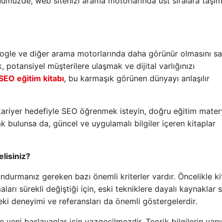
ümüzde, web sitenizi arama motorlarında üst sıralara taşı
ogle ve diğer arama motorlarında daha görünür olmasını s
, potansiyel müşterilere ulaşmak ve dijital varlığınızı
SEO eğitim kitabı
, bu karmaşık görünen dünyayı anlaşılır
r kariyer hedefiyle SEO öğrenmek isteyin, doğru eğitim mater
k bulunsa da, güncel ve uygulamalı bilgiler içeren kitaplar
lisiniz?
urmanız gereken bazı önemli kriterler vardır. Öncelikle ki
ları sürekli değiştiği için, eski tekniklere dayalı kaynaklar 
eki deneyimi ve referansları da önemli göstergelerdir.
ikle yeni başlayanlar için vazgeçilmezdir. Teorik bilgilerin yan