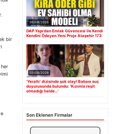
.
06/08/2026
DAP Yapı’dan Emlak Güvencesi ile Kendi
Kendini Ödeyen Yeni Proje Ataşehir 173
ek bir
i
 her
05/08/2026
yimi
‘Yeraltı’ dizisinde şok olay! Babası suç
duyurusunda bulundu: ‘Kızımla reşit
olmadığı halde…’
ze
Son Eklenen Firmalar