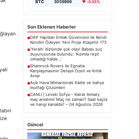
mak
BTC
3059899
▼ -0.35%
Son Eklenen Haberler
ağlayan
DAP Yapı’dan Emlak Güvencesi ile Kendi
■
Kendini Ödeyen Yeni Proje Ataşehir 173
‘Yeraltı’ dizisinde şok olay! Babası suç
■
duyurusunda bulundu: ‘Kızımla reşit
olmadığı halde…’
Shamrock Rovers ile Egnatia
■
yali
Karşılaşmasının Detaylı Özeti ve Kritik
Anlar
Açık Hava Mimarisinde Kalite ve bahçe
■
mutfağı Çözümleri
CANLI | Levski Sofya – Kairat Almaty
■
maç anlatımı! Maç ne zaman? Saat kaçta
ve hangi kanalda? – 04 Ağustos 2026
tabın
size
Güncel
ında