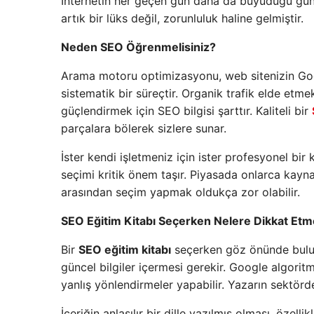
İnternetin her geçen gün daha da büyüdüğü gün
artık bir lüks değil, zorunluluk haline gelmiştir.
Neden SEO Öğrenmelisiniz?
Arama motoru optimizasyonu, web sitenizin Go
sistematik bir süreçtir. Organik trafik elde etmek
güçlendirmek için SEO bilgisi şarttır. Kaliteli bir
parçalara bölerek sizlere sunar.
İster kendi işletmeniz için ister profesyonel bi
seçimi kritik önem taşır. Piyasada onlarca kayna
arasından seçim yapmak oldukça zor olabilir.
SEO Eğitim Kitabı Seçerken Nelere Dikkat Etme
Bir
SEO eğitim kitabı
seçerken göz önünde bulund
güncel bilgiler içermesi gerekir. Google algoritma
yanlış yönlendirmeler yapabilir. Yazarın sektörd
İçeriğin anlaşılır bir dille yazılmış olması, özell