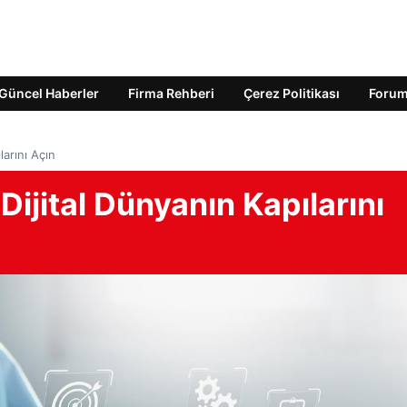
Güncel Haberler
Firma Rehberi
Çerez Politikası
Foru
larını Açın
 Dijital Dünyanın Kapılarını