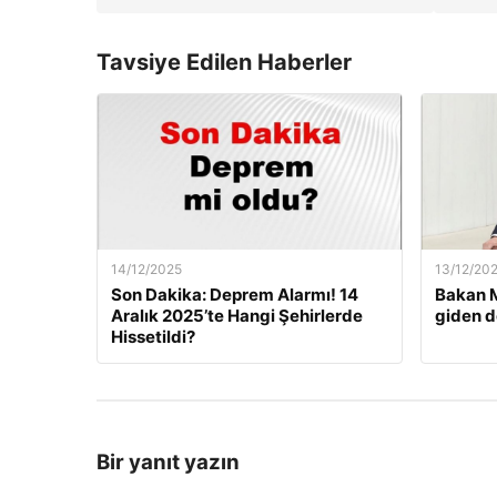
Tavsiye Edilen Haberler
14/12/2025
13/12/20
Son Dakika: Deprem Alarmı! 14
Bakan M
Aralık 2025’te Hangi Şehirlerde
giden d
Hissetildi?
Bir yanıt yazın