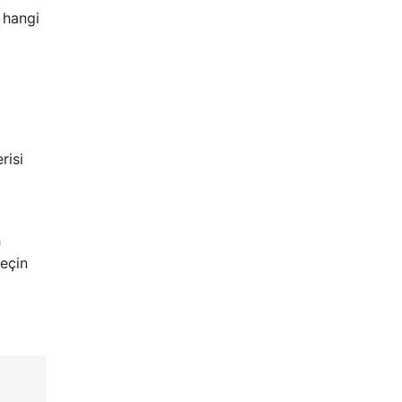
, hangi
ı
risi
h
seçin