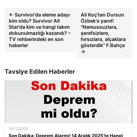
← Survivor'da eleme adayı
Ali Koç'tan Dursun
kim oldu? Survivor All
Özbek'e yanıt!
Star'da kim ve hangi takım
''Namussuzlara,
dokunulmazlığı kazandı? –
şerefsizlere,
TV rehberindeki en son
hırsızlara, alçaklara
haberler
gösterdik'' F.Bahçe
→
Tavsiye Edilen Haberler
14/12/2025
Son Dakika: Deprem Alarmı! 14 Aralık 2025’te Hangi