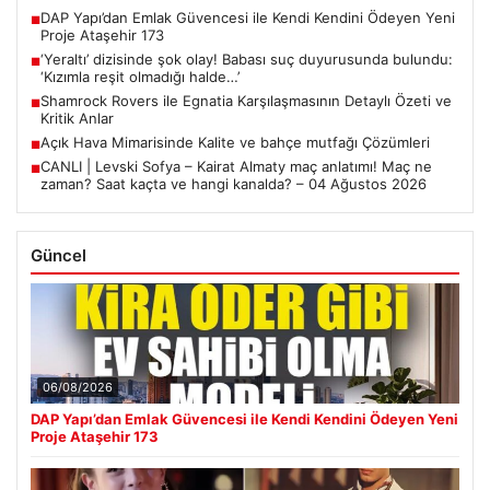
DAP Yapı’dan Emlak Güvencesi ile Kendi Kendini Ödeyen Yeni
■
Proje Ataşehir 173
‘Yeraltı’ dizisinde şok olay! Babası suç duyurusunda bulundu:
■
‘Kızımla reşit olmadığı halde…’
Shamrock Rovers ile Egnatia Karşılaşmasının Detaylı Özeti ve
■
Kritik Anlar
Açık Hava Mimarisinde Kalite ve bahçe mutfağı Çözümleri
■
CANLI | Levski Sofya – Kairat Almaty maç anlatımı! Maç ne
■
zaman? Saat kaçta ve hangi kanalda? – 04 Ağustos 2026
Güncel
06/08/2026
DAP Yapı’dan Emlak Güvencesi ile Kendi Kendini Ödeyen Yeni
Proje Ataşehir 173