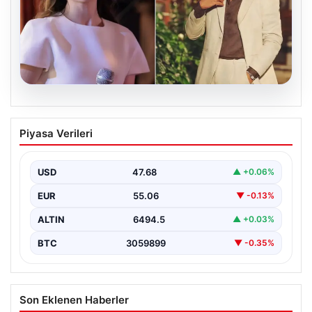
05.08.2026
‘Yeraltı’ dizisinde şok olay! Babası suç
Piyasa Verileri
duyurusunda bulundu: ‘Kızımla reşit
olmadığı halde…’
USD
47.68
▲ +0.06%
EUR
55.06
▼ -0.13%
ALTIN
6494.5
▲ +0.03%
BTC
3059899
▼ -0.35%
Son Eklenen Haberler