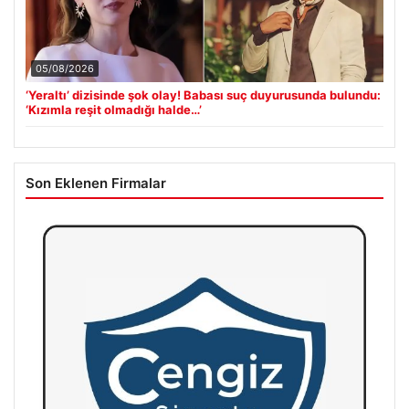
05/08/2026
‘Yeraltı’ dizisinde şok olay! Babası suç duyurusunda bulundu:
‘Kızımla reşit olmadığı halde…’
Son Eklenen Firmalar