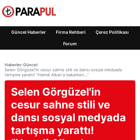
Güncel Haberler
Firma Rehberi
Çerez Politikası
Forum
Haberler
›
Güncel
›
Selen Görgüzel'in cesur sahne stili ve dansı sosyal medyada
tartışma yarattı! “Hamdi Alkan'a bakarken…”
Selen Görgüzel'in
cesur sahne stili ve
dansı sosyal medyada
tartışma yarattı!