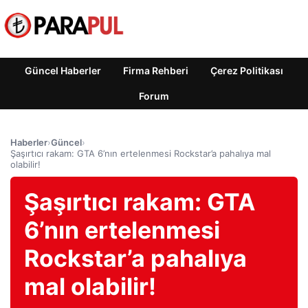
Güncel Haberler
Firma Rehberi
Çerez Politikası
Forum
Haberler
›
Güncel
›
Şaşırtıcı rakam: GTA 6’nın ertelenmesi Rockstar’a pahalıya mal
olabilir!
Şaşırtıcı rakam: GTA
6’nın ertelenmesi
Rockstar’a pahalıya
mal olabilir!