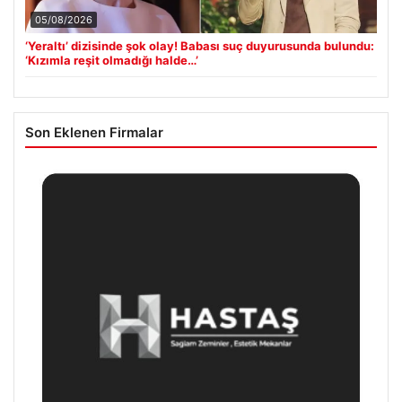
05/08/2026
‘Yeraltı’ dizisinde şok olay! Babası suç duyurusunda bulundu:
‘Kızımla reşit olmadığı halde…’
Son Eklenen Firmalar