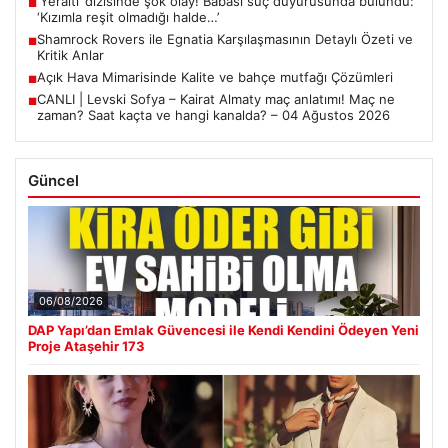
‘Yeraltı’ dizisinde şok olay! Babası suç duyurusunda bulundu:
■
‘Kızımla reşit olmadığı halde…’
Shamrock Rovers ile Egnatia Karşılaşmasının Detaylı Özeti ve
■
Kritik Anlar
Açık Hava Mimarisinde Kalite ve bahçe mutfağı Çözümleri
■
CANLI | Levski Sofya – Kairat Almaty maç anlatımı! Maç ne
■
zaman? Saat kaçta ve hangi kanalda? – 04 Ağustos 2026
Güncel
06/08/2026
DAP Yapı’dan Emlak Güvencesi ile Kendi Kendini Ödeyen Yeni
Proje Ataşehir 173