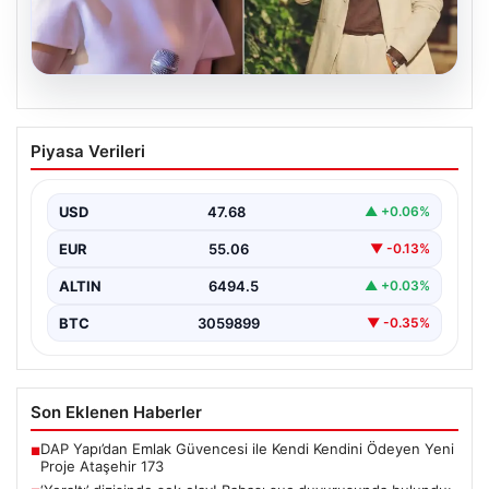
05.08.2026
‘Yeraltı’ dizisinde şok olay! Babası suç
Piyasa Verileri
duyurusunda bulundu: ‘Kızımla reşit
olmadığı halde…’
USD
47.68
▲ +0.06%
EUR
55.06
▼ -0.13%
ALTIN
6494.5
▲ +0.03%
BTC
3059899
▼ -0.35%
Son Eklenen Haberler
DAP Yapı’dan Emlak Güvencesi ile Kendi Kendini Ödeyen Yeni
■
Proje Ataşehir 173