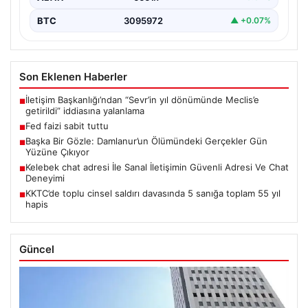
BTC
3095972
▲ +0.07%
Son Eklenen Haberler
İletişim Başkanlığı’ndan “Sevr’in yıl dönümünde Meclis’e
■
getirildi” iddiasına yalanlama
Fed faizi sabit tuttu
■
Başka Bir Gözle: Damlanur’un Ölümündeki Gerçekler Gün
■
Yüzüne Çıkıyor
Kelebek chat adresi İle Sanal İletişimin Güvenli Adresi Ve Chat
■
Deneyimi
KKTC’de toplu cinsel saldırı davasında 5 sanığa toplam 55 yıl
■
hapis
Güncel