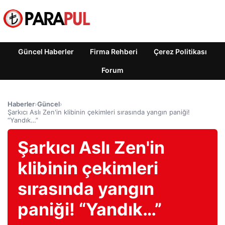
Güncel Haberler
Firma Rehberi
Çerez Politikası
Forum
Haberler
›
Güncel
›
Şarkıcı Aslı Zen'in klibinin çekimleri sırasında yangın paniği!
“Yandık…”
Şarkıcı Aslı Zen'in
klibinin çekimleri
sırasında yangın
paniği! “Yandık…”