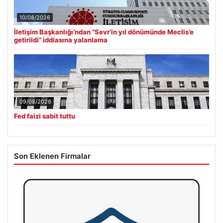
10/08/2026
İletişim Başkanlığı’ndan “Sevr’in yıl dönümünde Meclis’e
getirildi” iddiasına yalanlama
09/08/2026
Fed faizi sabit tuttu
Son Eklenen Firmalar