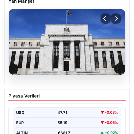
Yan Manşet
09.08.2026
Fed faizi sabit tuttu
Piyasa Verileri
USD
47.71
▼ -0.03%
EUR
55.19
▼ -0.06%
ALTIN
6661.7
▲ +0.02%