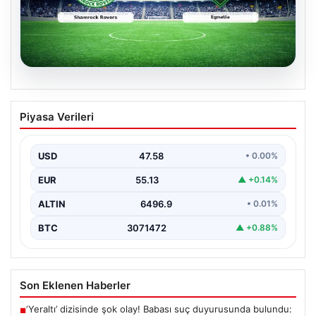
05.08.2026
Shamrock Rovers ile Egnatia
Piyasa Verileri
Karşılaşmasının Detaylı Özeti ve Kritik
Anlar
USD
47.58
• 0.00%
İrlanda temsilcisi Shamrock Rovers, Avrupa kupaları
mücadelesinde Egnatia’yı ağırladı ve sahadan 3-1’lik net
EUR
55.13
▲ +0.14%
bir…
ALTIN
6496.9
• 0.01%
BTC
3071472
▲ +0.88%
Son Eklenen Haberler
‘Yeraltı’ dizisinde şok olay! Babası suç duyurusunda bulundu:
■