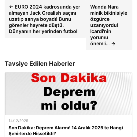
← EURO 2024 kadrosunda yer
Wanda Nara
almayan Jack Grealish saçını
minik bikinisiyle
uzatıp sarıya boyadı! Bunu
özgürce
görenler hayrete düştü.
uzanıyordu!
Dünyanın her yerinden futbol
Icardi'nin
yorumu
önemli… →
Tavsiye Edilen Haberler
14/12/2025
Son Dakika: Deprem Alarmı! 14 Aralık 2025’te Hangi
Şehirlerde Hissetildi?