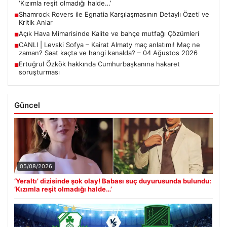
‘Kızımla reşit olmadığı halde…’
Shamrock Rovers ile Egnatia Karşılaşmasının Detaylı Özeti ve
■
Kritik Anlar
Açık Hava Mimarisinde Kalite ve bahçe mutfağı Çözümleri
■
CANLI | Levski Sofya – Kairat Almaty maç anlatımı! Maç ne
■
zaman? Saat kaçta ve hangi kanalda? – 04 Ağustos 2026
Ertuğrul Özkök hakkında Cumhurbaşkanına hakaret
■
soruşturması
Güncel
05/08/2026
‘Yeraltı’ dizisinde şok olay! Babası suç duyurusunda bulundu:
‘Kızımla reşit olmadığı halde…’