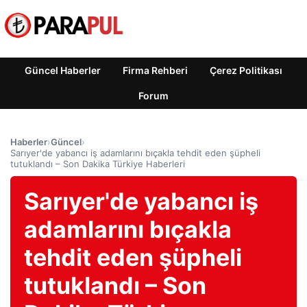
Güncel Haberler
Firma Rehberi
Çerez Politikası
Forum
Haberler
›
Güncel
›
Sarıyer'de yabancı iş adamlarını bıçakla tehdit eden şüpheli
tutuklandı – Son Dakika Türkiye Haberleri
Sarıyer'de yabancı iş
adamlarını bıçakla
tehdit eden şüpheli
tutuklandı – Son