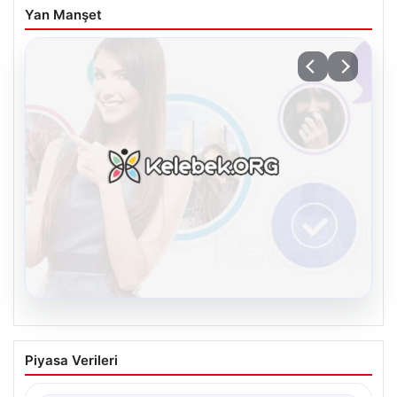
Yan Manşet
08.08.2026
Kelebek chat adresi İle Sanal İletişimin
Piyasa Verileri
Güvenli Adresi Ve Chat Deneyimi
İnternet çağında kullanıcıların kaliteli bir şekilde irtibat