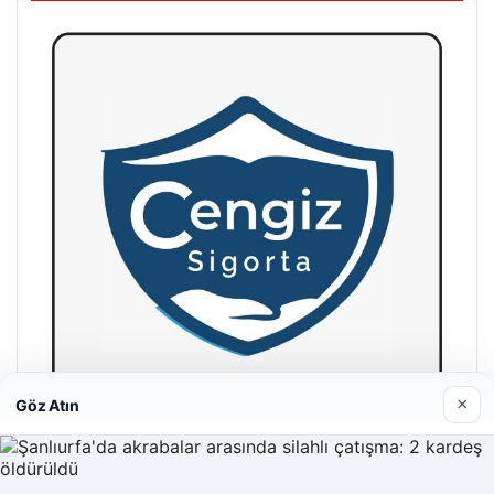
×
Göz Atın
Hastaş Beton
26/05/2026