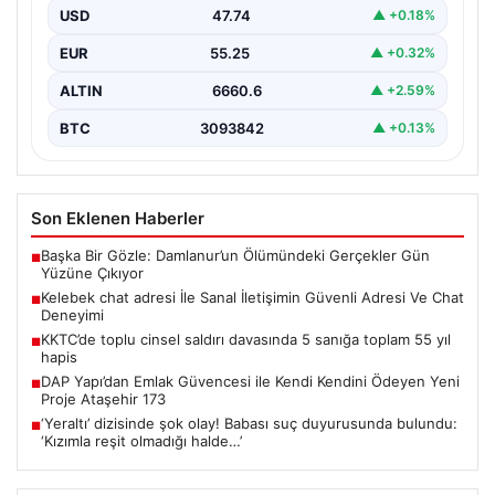
kurması ciddi bir değer barındırmaktadır. Günümüzde
USD
47.74
▲ +0.18%
birçok…
EUR
55.25
▲ +0.32%
ALTIN
6660.6
▲ +2.59%
BTC
3093842
▲ +0.13%
Son Eklenen Haberler
Başka Bir Gözle: Damlanur’un Ölümündeki Gerçekler Gün
■
Yüzüne Çıkıyor
Kelebek chat adresi İle Sanal İletişimin Güvenli Adresi Ve Chat
■
Deneyimi
KKTC’de toplu cinsel saldırı davasında 5 sanığa toplam 55 yıl
■
hapis
DAP Yapı’dan Emlak Güvencesi ile Kendi Kendini Ödeyen Yeni
■
Proje Ataşehir 173
‘Yeraltı’ dizisinde şok olay! Babası suç duyurusunda bulundu:
■
‘Kızımla reşit olmadığı halde…’