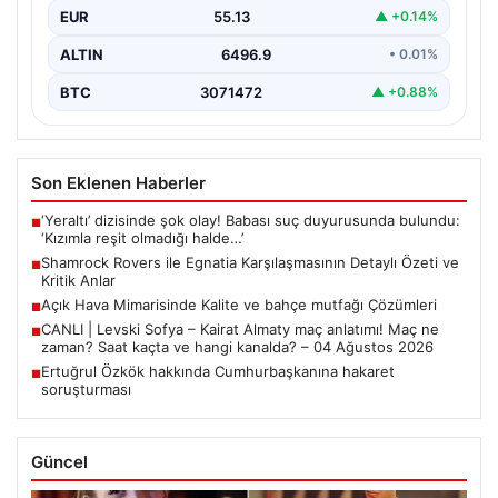
EUR
55.13
▲ +0.14%
bir…
ALTIN
6496.9
• 0.01%
BTC
3071472
▲ +0.88%
Son Eklenen Haberler
‘Yeraltı’ dizisinde şok olay! Babası suç duyurusunda bulundu:
■
‘Kızımla reşit olmadığı halde…’
Shamrock Rovers ile Egnatia Karşılaşmasının Detaylı Özeti ve
■
Kritik Anlar
Açık Hava Mimarisinde Kalite ve bahçe mutfağı Çözümleri
■
CANLI | Levski Sofya – Kairat Almaty maç anlatımı! Maç ne
■
zaman? Saat kaçta ve hangi kanalda? – 04 Ağustos 2026
Ertuğrul Özkök hakkında Cumhurbaşkanına hakaret
■
soruşturması
Güncel