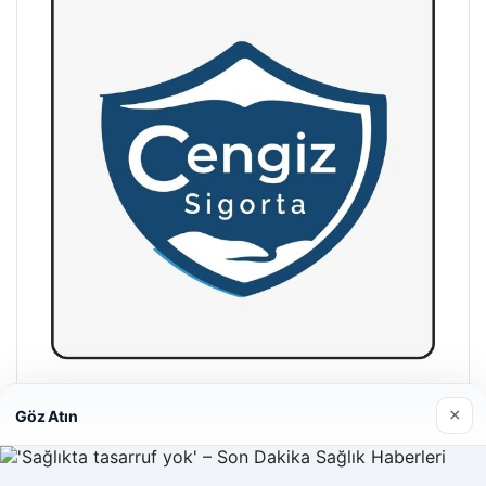
Hastaş Beton
×
Göz Atın
26/05/2026