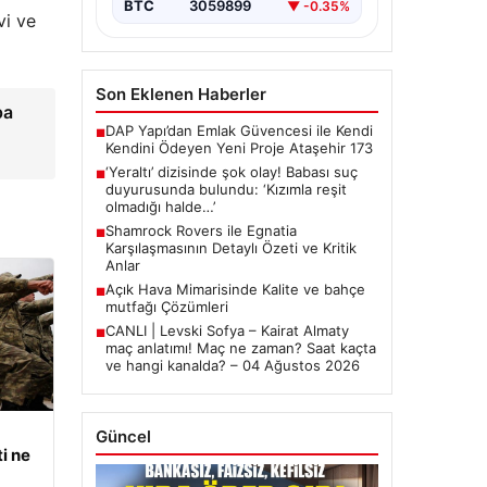
BTC
3059899
▼ -0.35%
vi ve
Son Eklenen Haberler
pa
DAP Yapı’dan Emlak Güvencesi ile Kendi
■
Kendini Ödeyen Yeni Proje Ataşehir 173
‘Yeraltı’ dizisinde şok olay! Babası suç
■
duyurusunda bulundu: ‘Kızımla reşit
olmadığı halde…’
Shamrock Rovers ile Egnatia
■
Karşılaşmasının Detaylı Özeti ve Kritik
Anlar
Açık Hava Mimarisinde Kalite ve bahçe
■
mutfağı Çözümleri
CANLI | Levski Sofya – Kairat Almaty
■
maç anlatımı! Maç ne zaman? Saat kaçta
ve hangi kanalda? – 04 Ağustos 2026
Güncel
i ne