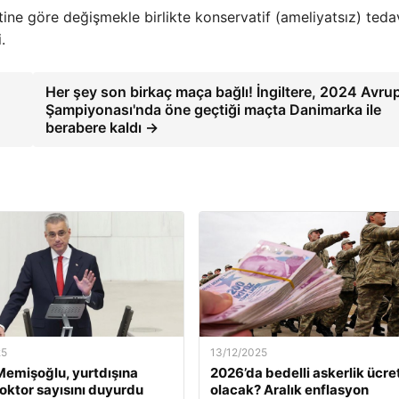
tine göre değişmekle birlikte konservatif (ameliyatsız) teda
.
Her şey son birkaç maça bağlı! İngiltere, 2024 Avru
Şampiyonası'nda öne geçtiği maçta Danimarka ile
berabere kaldı →
25
13/12/2025
emişoğlu, yurtdışına
2026’da bedelli askerlik ücret
oktor sayısını duyurdu
olacak? Aralık enflasyon