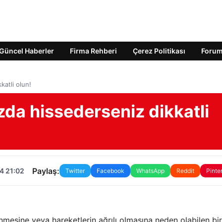
Güncel Haberler
Firma Rehberi
Çerez Politikası
Foru
katli olun!
da hissederseniz dikkatli
Paylaş:
4 21:02
Twitter
Facebook
WhatsApp
Reddit
Pinte
nmesine veya hareketlerin ağrılı olmasına neden olabilen bir