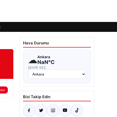
m
Hava Durumu
☁
Ankara
NaN°C
ŞEHIR SEÇ
rest
Bizi Takip Edin