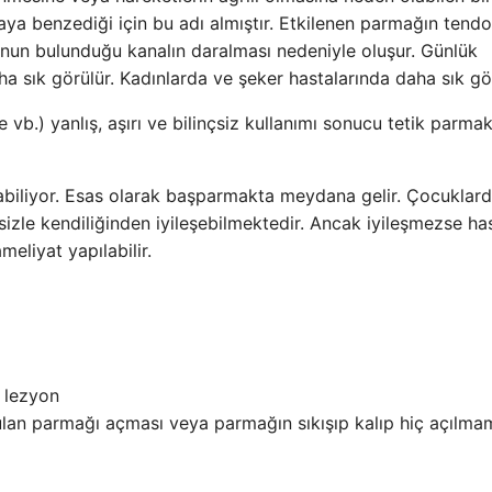
maya benzediği için bu adı almıştır. Etkilenen parmağın tend
donun bulunduğu kanalın daralması nedeniyle oluşur. Günlük
ha sık görülür. Kadınlarda ve şeker hastalarında daha sık gö
ye vb.) yanlış, aşırı ve bilinçsiz kullanımı sonucu tetik parma
abiliyor. Esas olarak başparmakta meydana gelir. Çocuklar
le kendiliğinden iyileşebilmektedir. Ancak iyileşmezse has
eliyat yapılabilir.
r lezyon
kulan parmağı açması veya parmağın sıkışıp kalıp hiç açılma