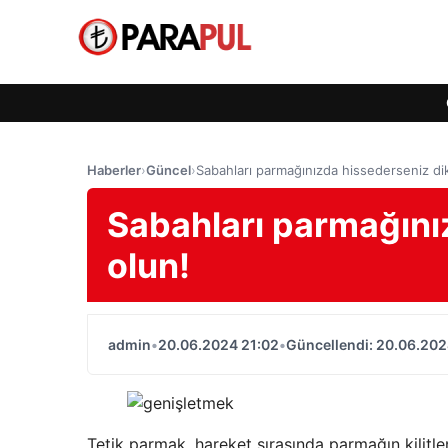
Haberler
›
Güncel
›
Sabahları parmağınızda hissederseniz dik
Sabahları parmağınız
olun!
admin
•
20.06.2024 21:02
•
Güncellendi: 20.06.202
Tetik parmak, hareket sırasında parmağın kilitle