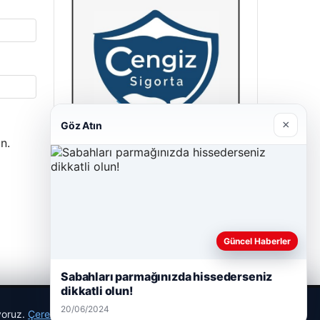
×
Göz Atın
n.
Cengiz Sigorta
23/06/2026
Güncel Haberler
Sabahları parmağınızda hissederseniz
dikkatli olun!
20/06/2024
ıyoruz.
Çerez Politikamız
Reddet
Kabul Et