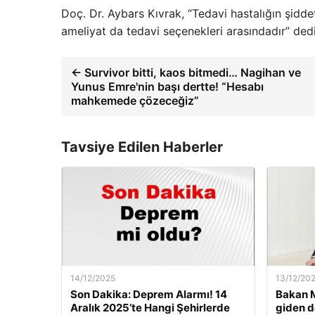
Doç. Dr. Aybars Kıvrak, “Tedavi hastalığın şidde
ameliyat da tedavi seçenekleri arasındadır” dedi
← Survivor bitti, kaos bitmedi… Nagihan ve
Yunus Emre'nin başı dertte! “Hesabı
mahkemede çözeceğiz”
Tavsiye Edilen Haberler
14/12/2025
13/12/20
Son Dakika: Deprem Alarmı! 14
Bakan M
Aralık 2025’te Hangi Şehirlerde
giden d