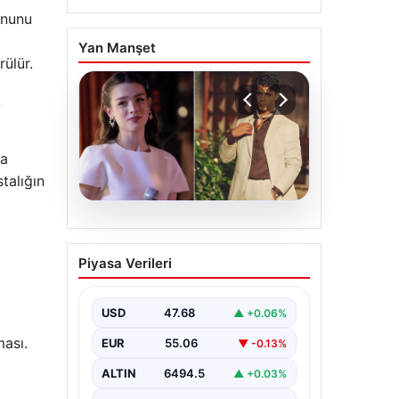
onunu
Yan Manşet
rülür.
k
da
talığın
05.08.2026
‘Yeraltı’ dizisinde şok
Piyasa Verileri
olay! Babası suç
duyurusunda bulundu:
‘Kızımla reşit olmadığı
USD
47.68
▲ +0.06%
halde…’
ması.
EUR
55.06
▼ -0.13%
ALTIN
6494.5
▲ +0.03%