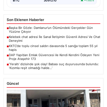
BTC
3091210
▲ +1.02%
Son Eklenen Haberler
Başka Bir Gözle: Damlanur’un Ölümündeki Gerçekler Gün
■
Yüzüne Çıkıyor
Kelebek chat adresi İle Sanal İletişimin Güvenli Adresi Ve Chat
■
Deneyimi
KKTC’de toplu cinsel saldırı davasında 5 sanığa toplam 55 yıl
■
hapis
DAP Yapı’dan Emlak Güvencesi ile Kendi Kendini Ödeyen Yeni
■
Proje Ataşehir 173
‘Yeraltı’ dizisinde şok olay! Babası suç duyurusunda bulundu:
■
‘Kızımla reşit olmadığı halde…’
Güncel