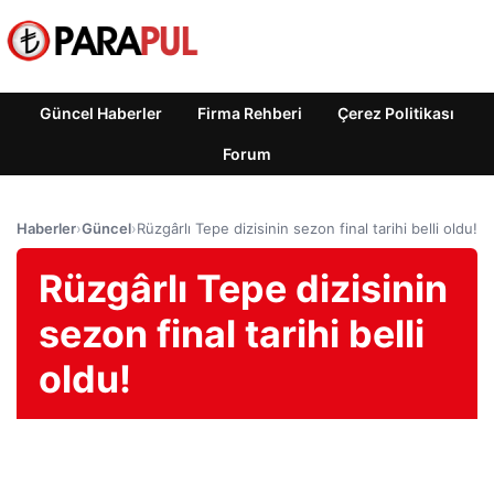
Güncel Haberler
Firma Rehberi
Çerez Politikası
Forum
Haberler
›
Güncel
›
Rüzgârlı Tepe dizisinin sezon final tarihi belli oldu!
Rüzgârlı Tepe dizisinin
sezon final tarihi belli
oldu!