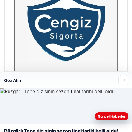
×
Göz Atın
Hastaş Beton
26/05/2026
Web sitemizi nasıl kullandığınızı daha iyi anlayabilmek,
Güncel Haberler
deneyiminizi kişiselleştirmek ve geliştirmek amacıyla çerezler
kullanıyoruz.
Çerez Politikamız
Rüzgârlı Tepe dizisinin sezon final tarihi belli oldu!