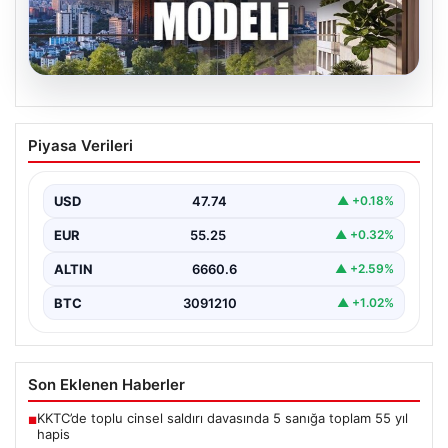
06.08.2026
DAP Yapı’dan Emlak Güvencesi ile Kendi
Piyasa Verileri
Kendini Ödeyen Yeni Proje Ataşehir 173
Gayrimenkul sektöründe yenilikçi projeleriyle dikkat
çeken DAP Gayrimenkul Geliştirme, müşterilerine
USD
47.74
▲ +0.18%
sunduğu yeni yaşam modeliyle…
EUR
55.25
▲ +0.32%
ALTIN
6660.6
▲ +2.59%
BTC
3091210
▲ +1.02%
Son Eklenen Haberler
KKTC’de toplu cinsel saldırı davasında 5 sanığa toplam 55 yıl
■
hapis