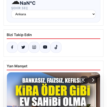
☁
NaN°C
ŞEHIR SEÇ
Bizi Takip Edin
Yan Manşet