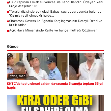
DAP Yapı’dan Emlak Güvencesi ile Kendi Kendini Ödeyen Yeni
■
Proje Ataşehir 173
‘Yeraltı’ dizisinde şok olay! Babası suç duyurusunda bulundu:
■
‘Kızımla reşit olmadığı halde…’
Shamrock Rovers ile Egnatia Karşılaşmasının Detaylı Özeti ve
■
Kritik Anlar
Açık Hava Mimarisinde Kalite ve bahçe mutfağı Çözümleri
■
Güncel
07/08/2026
KKTC’de toplu cinsel saldırı davasında 5 sanığa toplam 55 yıl
hapis