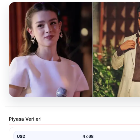
05.08.2026
‘Yeraltı’ dizisinde şok olay! Babası suç duyur
Piyasa Verileri
bulundu: ‘Kızımla reşit olmadığı halde…’
USD
47.68