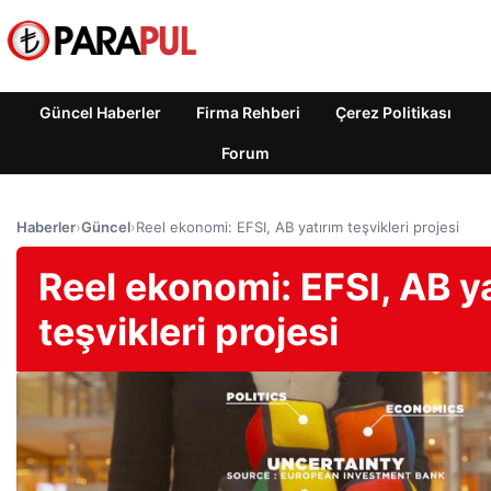
Güncel Haberler
Firma Rehberi
Çerez Politikası
Forum
Haberler
›
Güncel
›
Reel ekonomi: EFSI, AB yatırım teşvikleri projesi
Reel ekonomi: EFSI, AB y
teşvikleri projesi