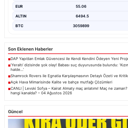
EUR
55.06
ALTIN
6494.5
BTC
3059899
Son Eklenen Haberler
DAP Yapı’dan Emlak Güvencesi ile Kendi Kendini Ödeyen Yeni Proj
■
‘Yeraltı’ dizisinde şok olay! Babası suç duyurusunda bulundu: ‘Kızım
■
halde…’
Shamrock Rovers ile Egnatia Karşılaşmasının Detaylı Özeti ve Kritik
■
Açık Hava Mimarisinde Kalite ve bahçe mutfağı Çözümleri
■
CANLI | Levski Sofya – Kairat Almaty maç anlatımı! Maç ne zaman?
■
hangi kanalda? – 04 Ağustos 2026
Güncel