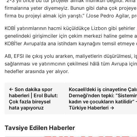
“2-3 yıl önce bu tür projeler almak mümkün değildi. Ama 
firmalarına yeter diyemeyiz. Bunun gibi daha çok projeye 
firma bu projeyi almak için yarıştı.” (Jose Pedro Agilar, pr
KOBİ yatırımlarının hacmi küçüldükçe Lizbon gibi şehirler
genelindeki girişimciler için çekim merkezi haline gelme a
KOBİ’ler Avrupa’da ana istihdam kaynağını temsil etmeye
AB, EFSI ile çıkış yolu ararken, maliyetlerin düşürülmesi, i
sağlanması ve yatırımcının çekilmesi hâlâ tüm Avrupa için 
hedefler arasında yer alıyor.
← Son dakika spor
Kocaeli’deki iş cinayetine Çal
haberleri | Erol Bulut:
Derneği’nden tepki: “Sistemin
Çok fazla bireysel
kadın ve çocukların katilidir”
hata yapıyoruz
Türkiye Haberleri →
Tavsiye Edilen Haberler