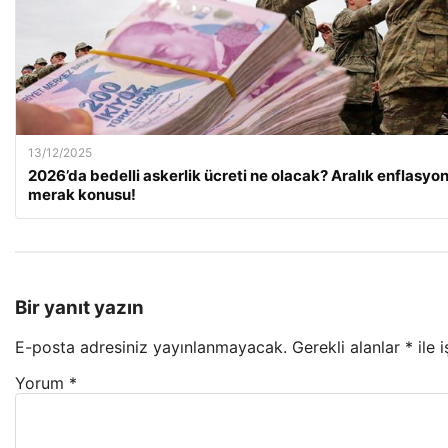
13/12/2025
2026’da bedelli askerlik ücreti ne olacak? Aralık enflasyo
merak konusu!
Bir yanıt yazın
E-posta adresiniz yayınlanmayacak.
Gerekli alanlar
*
ile 
Yorum
*