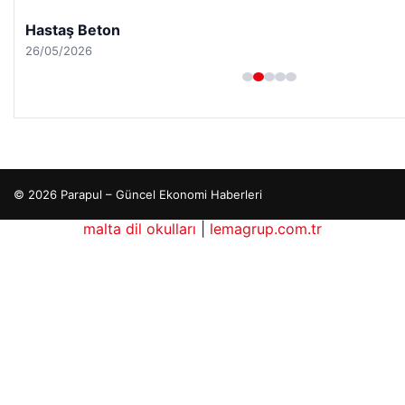
Hastaş Beton
26/05/2026
© 2026 Parapul – Güncel Ekonomi Haberleri
malta dil okulları
|
lemagrup.com.tr
o
ordhub