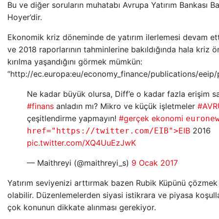
Bu ve diğer soruların muhatabı Avrupa Yatırım Bankası B
Hoyer’dir.
Ekonomik kriz döneminde de yatırım ilerlemesi devam et
ve 2018 raporlarının tahminlerine bakıldığında hala kriz ö
kırılma yaşandığını görmek mümkün:
“http://ec.europa:eu/economy_finance/publications/eeip/
Ne kadar büyük olursa, Diff’e o kadar fazla erişim s
#finans
anladın mı? Mikro ve küçük işletmeler
#AVRU
çeşitlendirme yapmayın!
#gerçek ekonomi
eurone
EIB
2016
href="https://twitter.com/EIB">
pic.twitter.com/XQ4UuEzJwK
— Maithreyi (@maithreyi_s)
9 Ocak 2017
Yatırım seviyenizi arttırmak bazen Rubik Küpünü çözmek
olabilir. Düzenlemelerden siyasi istikrara ve piyasa koşul
çok konunun dikkate alınması gerekiyor.