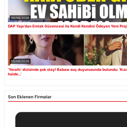
06/08/2026
DAP Yapı’dan Emlak Güvencesi ile Kendi Kendini Ödeyen Yeni Proj
05/08/2026
‘Yeraltı’ dizisinde şok olay! Babası suç duyurusunda bulundu: ‘Kız
halde…’
Son Eklenen Firmalar