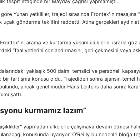
lk tespit ettiğinde bir Mayday çağrısı yapmamıştı.
re Yunan yetkililer, trajedi sırasında Frontex'in mesajına 
k uçak gönderme teklifini reddetti. Atina gerçekleri aydınla
ontex'in, arama ve kurtarma yükümlülüklerini ısrarla göz 
deki “faaliyetlerini sonlandırmasını, geri çekmesini veya as
dalarındaki yaklaşık 500 daimi temsilci ve personeli kapsay
ak bir tartışma konusu oldu. Trajediden sonra ajansın temel h
a bulundu, ancak genel müdür Hans Leijtens daha sonra karar
yumuşattı.
isyonu kurmamız lazım”
ğişiklikler” yapmadan ülkelerle çalışmaya devam etmesi hal
lanacağı konusunda uyarıyor. O'Reilly bu nedenle bloğa teş