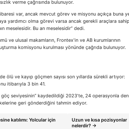
msızlık verme çağrısında bulunuyor.
 ibaresi var, ancak mevcut görev ve misyonu açıkça buna ye
aya yardımcı olma görevi varsa ancak gerekli araçlara sahi
n meselesidir. Bu an meselesidir” dedi.
ü ve ulusal makamların, Frontex'in ve AB kurumlarının
ruşturma komisyonu kurulması yönünde çağrıda bulunuyor.
e ölü ve kayıp göçmen sayısı son yıllarda sürekli artıyor:
u itibarıyla 3 bin 41.
 göç seviyesinin” kaydedildiği 2023'te, 24 operasyonla den
kelerine geri gönderdiğini tahmin ediyor.
ne katılımı: Yolcular için
Uzun ve kısa pozisyonlar
nelerdir? →