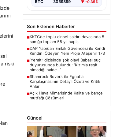
BTC
3059899
▼ -0.35%
nizde
arımı
Son Eklenen Haberler
elerini
KKTC’de toplu cinsel saldırı davasında 5
■
sanığa toplam 55 yıl hapis
DAP Yapı’dan Emlak Güvencesi ile Kendi
■
Kendini Ödeyen Yeni Proje Ataşehir 173
sal
‘Yeraltı’ dizisinde şok olay! Babası suç
■
a riski
duyurusunda bulundu: ‘Kızımla reşit
olmadığı halde…’
Shamrock Rovers ile Egnatia
■
Karşılaşmasının Detaylı Özeti ve Kritik
ere
Anlar
Açık Hava Mimarisinde Kalite ve bahçe
■
mutfağı Çözümleri
Güncel
olan