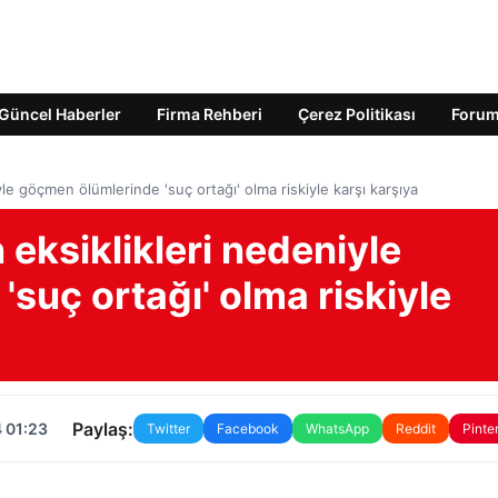
Güncel Haberler
Firma Rehberi
Çerez Politikası
Foru
yle göçmen ölümlerinde 'suç ortağı' olma riskiyle karşı karşıya
 eksiklikleri nedeniyle
suç ortağı' olma riskiyle
Paylaş:
 01:23
Twitter
Facebook
WhatsApp
Reddit
Pinte