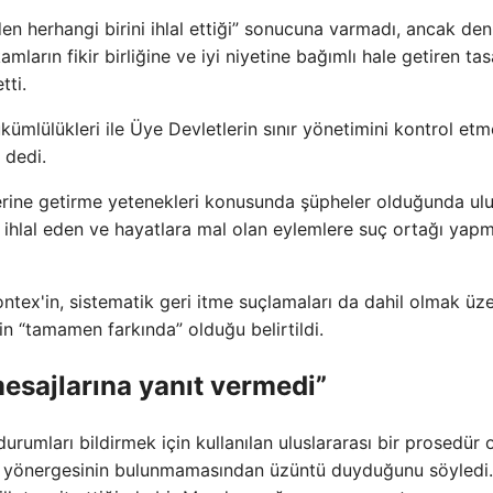
rden herhangi birini ihlal ettiği” sonucuna varmadı, ancak de
ların fikir birliğine ve iyi niyetine bağımlı hale getiren tas
tti.
ükümlülükleri ile Üye Devletlerin sınır yönetimini kontrol etm
 dedi.
yerine getirme yetenekleri konusunda şüpheler olduğunda ulu
 ihlal eden ve hayatlara mal olan eylemlere suç ortağı yapm
ontex'in, sistematik geri itme suçlamaları da dahil olmak üz
rin “tamamen farkında” olduğu belirtildi.
esajlarına yanıt vermedi”
rumları bildirmek için kullanılan uluslararası bir prosedür 
 bir yönergesinin bulunmamasından üzüntü duyduğunu söyledi.