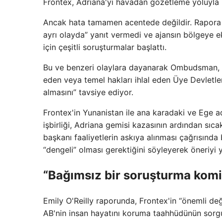
Frontex, Adriana'yı havadan gözetleme yoluyla i
Ancak hata tamamen acentede değildir. Rapora gö
ayrı olayda” yanıt vermedi ve ajansın bölgeye e
için çeşitli soruşturmalar başlattı.
Bu ve benzeri olaylara dayanarak Ombudsman, Fr
eden veya temel hakları ihlal eden Üye Devletler
almasını” tavsiye ediyor.
Frontex'in Yunanistan ile ana karadaki ve Ege a
işbirliği, Adriana gemisi kazasının ardından sıc
başkanı faaliyetlerin askıya alınması çağrısınd
“dengeli” olması gerektiğini söyleyerek öneriyi 
“Bağımsız bir soruşturma kom
Emily O'Reilly raporunda, Frontex'in “önemli de
AB'nin insan hayatını koruma taahhüdünün sorgu