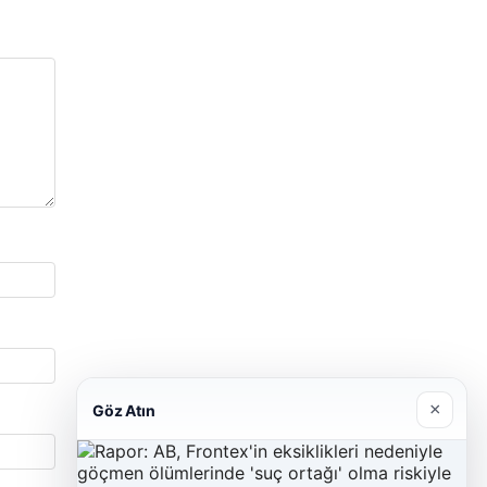
×
Göz Atın