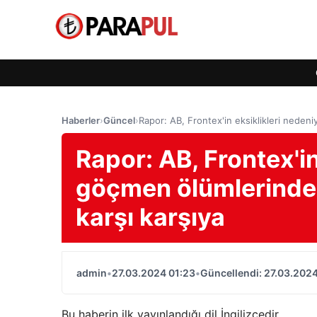
Haberler
›
Güncel
›
Rapor: AB, Frontex'in eksiklikleri nedeni
Rapor: AB, Frontex'in
göçmen ölümlerinde '
karşı karşıya
admin
•
27.03.2024 01:23
•
Güncellendi: 27.03.2024
Bu haberin ilk yayınlandığı dil İngilizcedir.