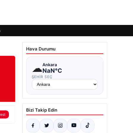
m
Hava Durumu
☁
Ankara
NaN°C
ŞEHIR SEÇ
Bizi Takip Edin
rest