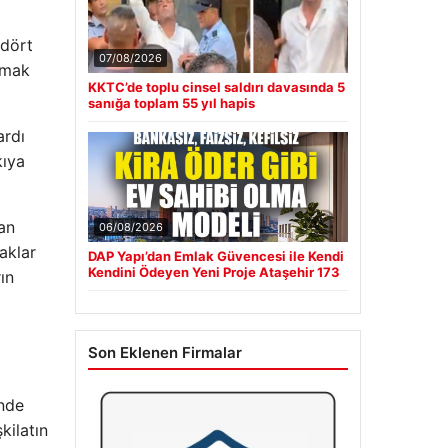
“dört
07/08/2026
tmak
KKTC’de toplu cinsel saldırı davasında 5
sanığa toplam 55 yıl hapis
ardı
kıya
an
06/08/2026
aklar
DAP Yapı’dan Emlak Güvencesi ile Kendi
Kendini Ödeyen Yeni Proje Ataşehir 173
ın
Son Eklenen Firmalar
inde
kilatın