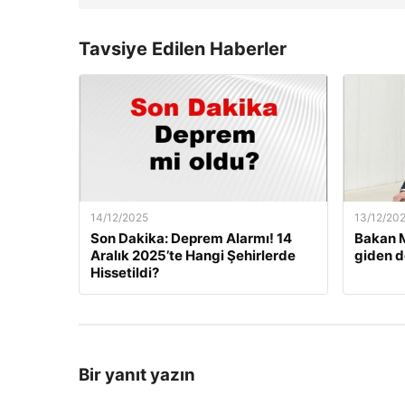
Tavsiye Edilen Haberler
14/12/2025
13/12/20
Son Dakika: Deprem Alarmı! 14
Bakan M
Aralık 2025’te Hangi Şehirlerde
giden d
Hissetildi?
Bir yanıt yazın