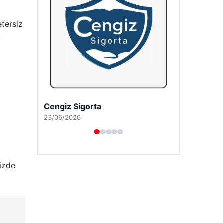
tersiz
p
Hastaş Beton
26/05/2026
izde