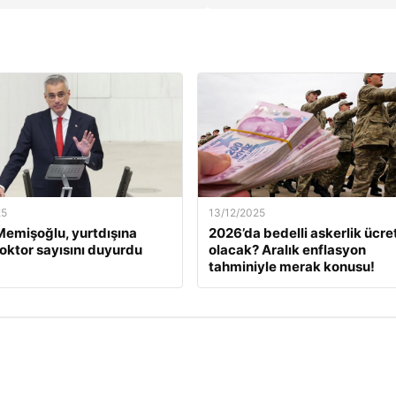
25
13/12/2025
emişoğlu, yurtdışına
2026’da bedelli askerlik ücret
oktor sayısını duyurdu
olacak? Aralık enflasyon
tahminiyle merak konusu!