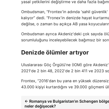
yasal yetkilerini değiştirme ve daha fazla bağı
Ombudsman, “Frontex'in adında 'sahil güvenlik'
kalıyor” dedi. “Fronex'in denizde hayat kurtarm
değilse, o zaman bu açıkça AB yasa koyucularını
Ombudsman ayrıca Akdeniz'deki çok sayıda ölüm
sorumluluğunu inceleyebilecek bağımsız bir so
Denizde ölümler artıyor
Uluslararası Göç Örgütü'ne (IOM) göre Akdeniz'd
2021'de 2 bin 48, 2022'de 2 bin 411 ve 2023 son
Frontex, “2016'dan bu yana en yüksek düzensiz
43.000 kişiyi kurtardığını ve 39.000 göçmeni ül
← Romanya ve Bulgaristan'ın Schengen bölgesi
neler değişecek?