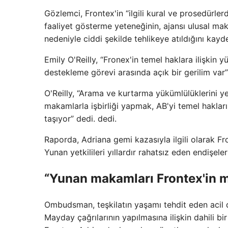
Gözlemci, Frontex'in “ilgili kural ve prosedürle
faaliyet gösterme yeteneğinin, ajansı ulusal makam
nedeniyle ciddi şekilde tehlikeye atıldığını kayde
Emily O'Reilly, “Fronex'in temel haklara ilişkin y
destekleme görevi arasında açık bir gerilim var”
O'Reilly, “Arama ve kurtarma yükümlülüklerini 
makamlarla işbirliği yapmak, AB'yi temel hakları
taşıyor” dedi. dedi.
Raporda, Adriana gemi kazasıyla ilgili olarak Fr
Yunan yetkilileri yıllardır rahatsız eden endişele
“Yunan makamları Frontex'in m
Ombudsman, teşkilatın yaşamı tehdit eden acil du
Mayday çağrılarının yapılmasına ilişkin dahili