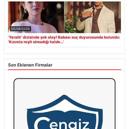
05/08/2026
‘Yeraltı’ dizisinde şok olay! Babası suç duyurusunda bulundu:
‘Kızımla reşit olmadığı halde…’
Son Eklenen Firmalar