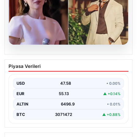
05.08.2026
‘Yeraltı’ dizisinde şok olay! Babası suç
Piyasa Verileri
duyurusunda bulundu: ‘Kızımla reşit
olmadığı halde…’
USD
47.58
• 0.00%
EUR
55.13
▲ +0.14%
ALTIN
6496.9
• 0.01%
BTC
3071472
▲ +0.88%