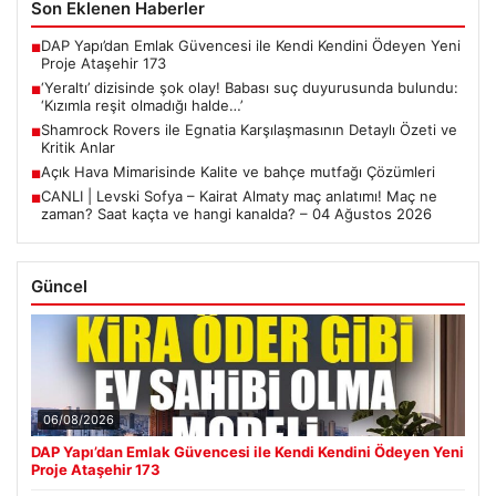
Son Eklenen Haberler
DAP Yapı’dan Emlak Güvencesi ile Kendi Kendini Ödeyen Yeni
■
Proje Ataşehir 173
‘Yeraltı’ dizisinde şok olay! Babası suç duyurusunda bulundu:
■
‘Kızımla reşit olmadığı halde…’
Shamrock Rovers ile Egnatia Karşılaşmasının Detaylı Özeti ve
■
Kritik Anlar
Açık Hava Mimarisinde Kalite ve bahçe mutfağı Çözümleri
■
CANLI | Levski Sofya – Kairat Almaty maç anlatımı! Maç ne
■
zaman? Saat kaçta ve hangi kanalda? – 04 Ağustos 2026
Güncel
06/08/2026
DAP Yapı’dan Emlak Güvencesi ile Kendi Kendini Ödeyen Yeni
Proje Ataşehir 173