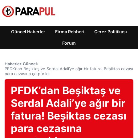
Güncel Haberler
Firma Rehberi
Çerez Politikası
Forum
Haberler
›
Güncel
›
PFDK’dan Beşiktaş ve Serdal Adali’ye ağır bir fatura! Beşiktas cezası
para cezasına çarptırıldı
PFDK’dan Beşiktaş ve
Serdal Adali’ye ağır bir
fatura! Beşiktas cezası
para cezasına