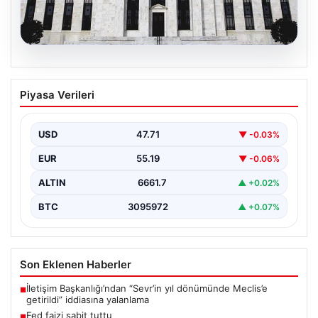
09.08.2026
Fed faizi sabit tuttu
Piyasa Verileri
USD
47.71
▼ -0.03%
EUR
55.19
▼ -0.06%
ALTIN
6661.7
▲ +0.02%
BTC
3095972
▲ +0.07%
Son Eklenen Haberler
İletişim Başkanlığı’ndan “Sevr’in yıl dönümünde Meclis’e
■
getirildi” iddiasına yalanlama
Fed faizi sabit tuttu
■