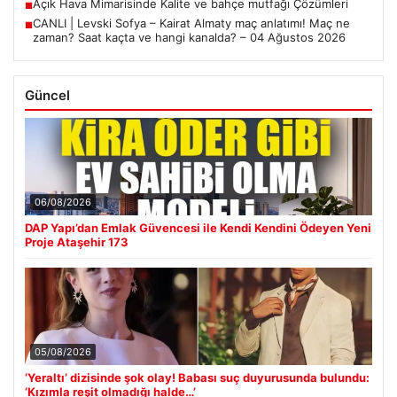
Açık Hava Mimarisinde Kalite ve bahçe mutfağı Çözümleri
■
CANLI | Levski Sofya – Kairat Almaty maç anlatımı! Maç ne
■
zaman? Saat kaçta ve hangi kanalda? – 04 Ağustos 2026
Güncel
06/08/2026
DAP Yapı’dan Emlak Güvencesi ile Kendi Kendini Ödeyen Yeni
Proje Ataşehir 173
05/08/2026
‘Yeraltı’ dizisinde şok olay! Babası suç duyurusunda bulundu:
‘Kızımla reşit olmadığı halde…’