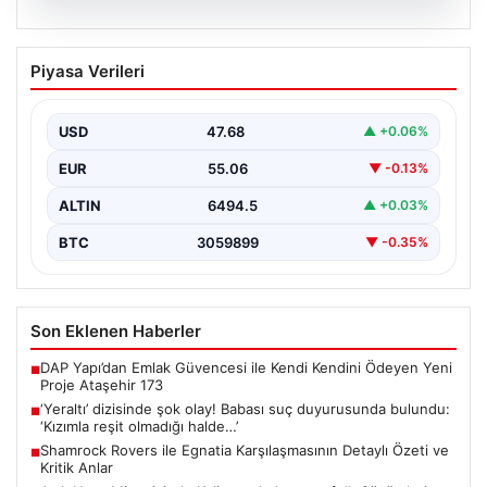
05.08.2026
‘Yeraltı’ dizisinde şok olay! Babası suç
Piyasa Verileri
duyurusunda bulundu: ‘Kızımla reşit
olmadığı halde…’
USD
47.68
▲ +0.06%
EUR
55.06
▼ -0.13%
ALTIN
6494.5
▲ +0.03%
BTC
3059899
▼ -0.35%
Son Eklenen Haberler
DAP Yapı’dan Emlak Güvencesi ile Kendi Kendini Ödeyen Yeni
■
Proje Ataşehir 173
‘Yeraltı’ dizisinde şok olay! Babası suç duyurusunda bulundu:
■
‘Kızımla reşit olmadığı halde…’
Shamrock Rovers ile Egnatia Karşılaşmasının Detaylı Özeti ve
■
Kritik Anlar