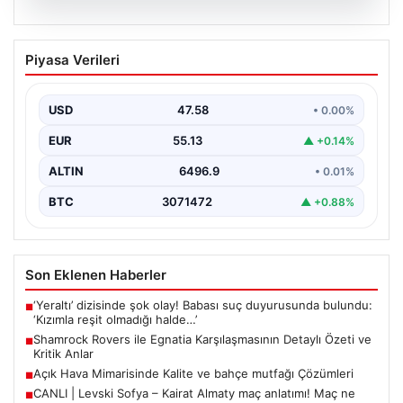
05.08.2026
Shamrock Rovers ile Egnatia
Piyasa Verileri
Karşılaşmasının Detaylı Özeti ve Kritik
Anlar
USD
47.58
• 0.00%
İrlanda temsilcisi Shamrock Rovers, Avrupa kupaları
mücadelesinde Egnatia’yı ağırladı ve sahadan 3-1’lik net
EUR
55.13
▲ +0.14%
bir…
ALTIN
6496.9
• 0.01%
BTC
3071472
▲ +0.88%
Son Eklenen Haberler
‘Yeraltı’ dizisinde şok olay! Babası suç duyurusunda bulundu:
■
‘Kızımla reşit olmadığı halde…’
Shamrock Rovers ile Egnatia Karşılaşmasının Detaylı Özeti ve
■
Kritik Anlar
Açık Hava Mimarisinde Kalite ve bahçe mutfağı Çözümleri
■
CANLI | Levski Sofya – Kairat Almaty maç anlatımı! Maç ne
■