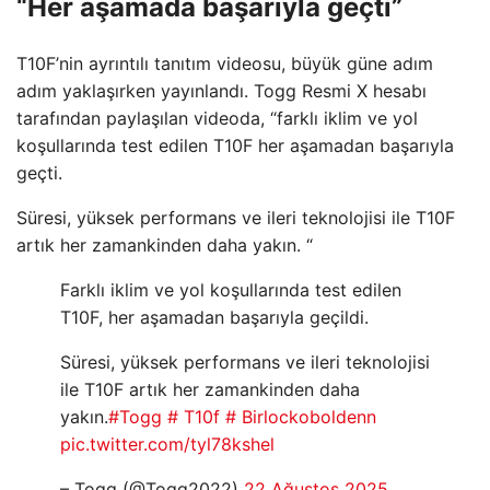
“Her aşamada başarıyla geçti”
T10F’nin ayrıntılı tanıtım videosu, büyük güne adım
adım yaklaşırken yayınlandı. Togg Resmi X hesabı
tarafından paylaşılan videoda, “farklı iklim ve yol
koşullarında test edilen T10F her aşamadan başarıyla
geçti.
Süresi, yüksek performans ve ileri teknolojisi ile T10F
artık her zamankinden daha yakın. “
Farklı iklim ve yol koşullarında test edilen
T10F, her aşamadan başarıyla geçildi.
Süresi, yüksek performans ve ileri teknolojisi
ile T10F artık her zamankinden daha
yakın.
#Togg
# T10f
# Birlockoboldenn
pic.twitter.com/tyl78kshel
– Togg (@Togg2022)
22 Ağustos 2025