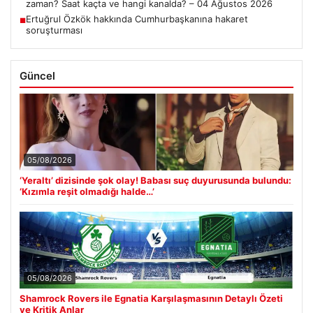
zaman? Saat kaçta ve hangi kanalda? – 04 Ağustos 2026
Ertuğrul Özkök hakkında Cumhurbaşkanına hakaret
■
soruşturması
Güncel
05/08/2026
‘Yeraltı’ dizisinde şok olay! Babası suç duyurusunda bulundu:
‘Kızımla reşit olmadığı halde…’
05/08/2026
Shamrock Rovers ile Egnatia Karşılaşmasının Detaylı Özeti
ve Kritik Anlar