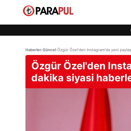
Haberler
›
Güncel
›
Özgür Özel'den Instagram'da yeni paylaş
Özgür Özel'den Inst
dakika siyasi haberl