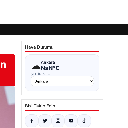
m
Hava Durumu
on
☁
Ankara
NaN°C
ŞEHIR SEÇ
Bizi Takip Edin