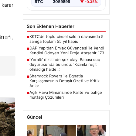
BTC
3059899
▼ -0.35%
 karar
Son Eklenen Haberler
KKTC’de toplu cinsel saldırı davasında 5
ter'ı,
■
sanığa toplam 55 yıl hapis
DAP Yapı’dan Emlak Güvencesi ile Kendi
■
Kendini Ödeyen Yeni Proje Ataşehir 173
‘Yeraltı’ dizisinde şok olay! Babası suç
■
duyurusunda bulundu: ‘Kızımla reşit
olmadığı halde…’
Shamrock Rovers ile Egnatia
■
Karşılaşmasının Detaylı Özeti ve Kritik
Anlar
Açık Hava Mimarisinde Kalite ve bahçe
■
mutfağı Çözümleri
Güncel