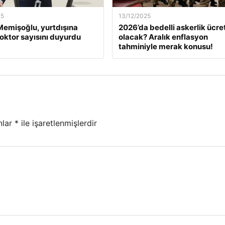
25
13/12/2025
emişoğlu, yurtdışına
2026’da bedelli askerlik ücret
oktor sayısını duyurdu
olacak? Aralık enflasyon
tahminiyle merak konusu!
nlar
*
ile işaretlenmişlerdir