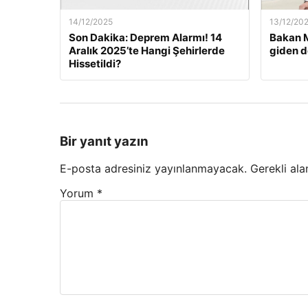
14/12/2025
13/12/20
Son Dakika: Deprem Alarmı! 14
Bakan M
Aralık 2025’te Hangi Şehirlerde
giden d
Hissetildi?
Bir yanıt yazın
E-posta adresiniz yayınlanmayacak.
Gerekli ala
Yorum
*