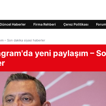
Güncel Haberler
Firma Rehberi
Çerez Politikası
Foru
ım – Son dakika siyasi haberler
agram'da yeni paylaşım – S
er