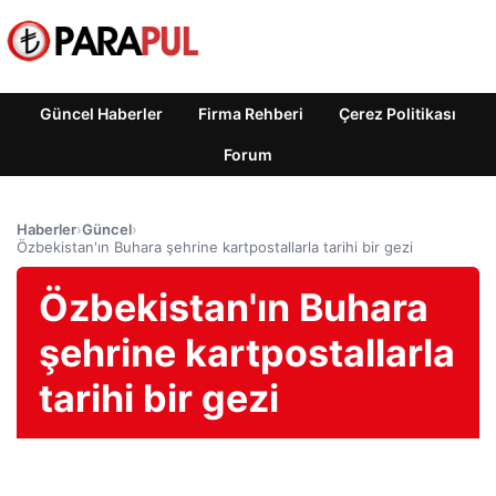
Güncel Haberler
Firma Rehberi
Çerez Politikası
Forum
Haberler
›
Güncel
›
Özbekistan'ın Buhara şehrine kartpostallarla tarihi bir gezi
Özbekistan'ın Buhara
şehrine kartpostallarla
tarihi bir gezi