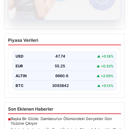
08.08.2026
Kelebek chat adresi İle Sanal İletişimin
Piyasa Verileri
Güvenli Adresi Ve Chat Deneyimi
İnternet çağında kullanıcıların kaliteli bir şekilde irtibat
kurması ciddi bir değer barındırmaktadır. Günümüzde
USD
47.74
▲ +0.18%
birçok…
EUR
55.25
▲ +0.32%
ALTIN
6660.6
▲ +2.59%
BTC
3093842
▲ +0.13%
Son Eklenen Haberler
Başka Bir Gözle: Damlanur’un Ölümündeki Gerçekler Gün
■
Yüzüne Çıkıyor