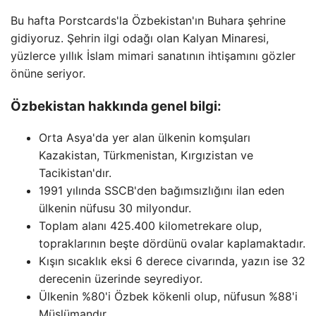
Bu hafta Porstcards'la Özbekistan'ın Buhara şehrine
gidiyoruz. Şehrin ilgi odağı olan Kalyan Minaresi,
yüzlerce yıllık İslam mimari sanatının ihtişamını gözler
önüne seriyor.
Özbekistan hakkında genel bilgi:
Orta Asya'da yer alan ülkenin komşuları
Kazakistan, Türkmenistan, Kırgızistan ve
Tacikistan'dır.
1991 yılında SSCB'den bağımsızlığını ilan eden
ülkenin nüfusu 30 milyondur.
Toplam alanı 425.400 kilometrekare olup,
topraklarının beşte dördünü ovalar kaplamaktadır.
Kışın sıcaklık eksi 6 derece civarında, yazın ise 32
derecenin üzerinde seyrediyor.
Ülkenin %80'i Özbek kökenli olup, nüfusun %88'i
Müslümandır.