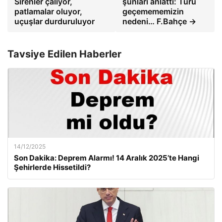
Sirenler çalıyor,
şunları anlattı: Turu
patlamalar oluyor,
geçemememizin
uçuşlar durduruluyor
nedeni… F.Bahçe →
Tavsiye Edilen Haberler
14/12/2025
Son Dakika: Deprem Alarmı! 14 Aralık 2025’te Hangi
Şehirlerde Hissetildi?