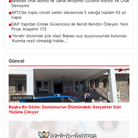
Kelebek chat adresi İle Sanal İletişimin Güvenli Adresi Ve Chat
■
Deneyimi
KKTC’de toplu cinsel saldırı davasında 5 sanığa toplam 55 yıl
■
hapis
DAP Yapı’dan Emlak Güvencesi ile Kendi Kendini Ödeyen Yeni
■
Proje Ataşehir 173
‘Yeraltı’ dizisinde şok olay! Babası suç duyurusunda bulundu:
■
‘Kızımla reşit olmadığı halde…’
Güncel
08/08/2026
Başka Bir Gözle: Damlanur’un Ölümündeki Gerçekler Gün
Yüzüne Çıkıyor