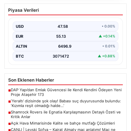
‘Yeraltı’ dizisinde şok olay! Babası suç
Piyasa Verileri
duyurusunda bulundu: ‘Kızımla reşit
olmadığı halde…’
USD
47.58
• 0.00%
EUR
55.13
▲ +0.14%
ALTIN
6496.9
• 0.01%
BTC
3071472
▲ +0.88%
Son Eklenen Haberler
DAP Yapı’dan Emlak Güvencesi ile Kendi Kendini Ödeyen Yeni
■
Proje Ataşehir 173
‘Yeraltı’ dizisinde şok olay! Babası suç duyurusunda bulundu:
■
‘Kızımla reşit olmadığı halde…’
Shamrock Rovers ile Egnatia Karşılaşmasının Detaylı Özeti ve
■
Kritik Anlar
Açık Hava Mimarisinde Kalite ve bahçe mutfağı Çözümleri
■
CANLI | Levski Sofya – Kairat Almaty maç anlatımı! Maç ne
■