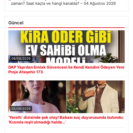
zaman? Saat kaçta ve hangi kanalda? – 04 Ağustos 2026
Güncel
06/08/2026
DAP Yapı’dan Emlak Güvencesi ile Kendi Kendini Ödeyen Yeni
Proje Ataşehir 173
05/08/2026
‘Yeraltı’ dizisinde şok olay! Babası suç duyurusunda bulundu:
‘Kızımla reşit olmadığı halde…’