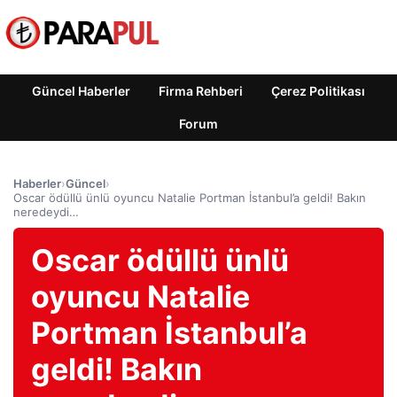
Güncel Haberler
Firma Rehberi
Çerez Politikası
Forum
Haberler
›
Güncel
›
Oscar ödüllü ünlü oyuncu Natalie Portman İstanbul’a geldi! Bakın
neredeydi…
Oscar ödüllü ünlü
oyuncu Natalie
Portman İstanbul’a
geldi! Bakın