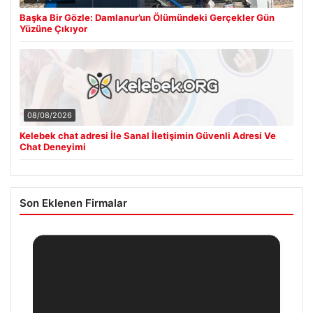
Başka Bir Gözle: Damlanur’un Ölümündeki Gerçekler Gün
Yüzüne Çıkıyor
08/08/2026
Kelebek chat adresi İle Sanal İletişimin Güvenli Adresi Ve
Chat Deneyimi
Son Eklenen Firmalar