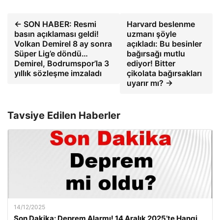
← SON HABER: Resmi
Harvard beslenme
basın açıklaması geldi!
uzmanı şöyle
Volkan Demirel 8 ay sonra
açıkladı: Bu besinler
Süper Lig’e döndü…
bağırsağı mutlu
Demirel, Bodrumspor’la 3
ediyor! Bitter
yıllık sözleşme imzaladı
çikolata bağırsakları
uyarır mı? →
Tavsiye Edilen Haberler
14/12/2025
Son Dakika: Deprem Alarmı! 14 Aralık 2025’te Hangi