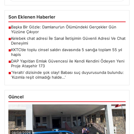
Son Eklenen Haberler
Başka Bir Gözle: Damlanur’un Ölümündeki Gerçekler Gün
■
Yüzüne Çıkıyor
Kelebek chat adresi İle Sanal İletişimin Güvenli Adresi Ve Chat
■
Deneyimi
KKTC’de toplu cinsel saldırı davasında 5 sanığa toplam 55 yıl
■
hapis
DAP Yapı’dan Emlak Güvencesi ile Kendi Kendini Ödeyen Yeni
■
Proje Ataşehir 173
‘Yeraltı’ dizisinde şok olay! Babası suç duyurusunda bulundu:
■
‘Kızımla reşit olmadığı halde…’
Güncel
08/08/2026