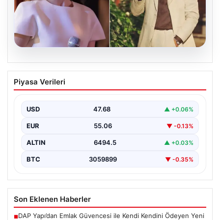
05.08.2026
‘Yeraltı’ dizisinde şok olay! Babası suç
Piyasa Verileri
duyurusunda bulundu: ‘Kızımla reşit
olmadığı halde…’
USD
47.68
▲ +0.06%
EUR
55.06
▼ -0.13%
ALTIN
6494.5
▲ +0.03%
BTC
3059899
▼ -0.35%
Son Eklenen Haberler
DAP Yapı’dan Emlak Güvencesi ile Kendi Kendini Ödeyen Yeni
■