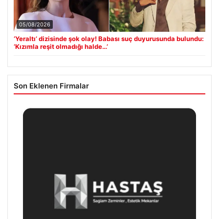
05/08/2026
‘Yeraltı’ dizisinde şok olay! Babası suç duyurusunda bulundu:
‘Kızımla reşit olmadığı halde…’
Son Eklenen Firmalar