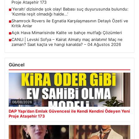
Proje Ataşehir 173
‘Yeraltı’ dizisinde şok olay! Babası suç duyurusunda bulundu:
■
‘Kızımla reşit olmadığı halde…’
Shamrock Rovers ile Egnatia Karşılaşmasının Detaylı Özeti ve
■
Kritik Anlar
Açık Hava Mimarisinde Kalite ve bahçe mutfağı Çözümleri
■
CANLI | Levski Sofya – Kairat Almaty maç anlatımı! Maç ne
■
zaman? Saat kaçta ve hangi kanalda? – 04 Ağustos 2026
Güncel
06/08/2026
DAP Yapı’dan Emlak Güvencesi ile Kendi Kendini Ödeyen Yeni
Proje Ataşehir 173