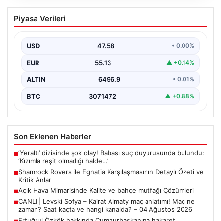
Shamrock Rovers ile Egnatia
Piyasa Verileri
Karşılaşmasının Detaylı Özeti ve Kritik
Anlar
USD
47.58
• 0.00%
İrlanda temsilcisi Shamrock Rovers, Avrupa kupaları
mücadelesinde Egnatia’yı ağırladı ve sahadan 3-1’lik net
EUR
55.13
▲ +0.14%
bir…
ALTIN
6496.9
• 0.01%
BTC
3071472
▲ +0.88%
Son Eklenen Haberler
‘Yeraltı’ dizisinde şok olay! Babası suç duyurusunda bulundu:
■
‘Kızımla reşit olmadığı halde…’
Shamrock Rovers ile Egnatia Karşılaşmasının Detaylı Özeti ve
■
Kritik Anlar
Açık Hava Mimarisinde Kalite ve bahçe mutfağı Çözümleri
■
CANLI | Levski Sofya – Kairat Almaty maç anlatımı! Maç ne
■
zaman? Saat kaçta ve hangi kanalda? – 04 Ağustos 2026
Ertuğrul Özkök hakkında Cumhurbaşkanına hakaret
■