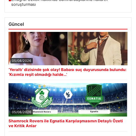
soruşturması
Güncel
05/08/2026
‘Yeraltı’ dizisinde şok olay! Babası suç duyurusunda bulundu:
‘Kızımla reşit olmadığı halde…’
05/08/2026
Shamrock Rovers ile Egnatia Karşılaşmasının Detaylı Özeti
ve Kritik Anlar