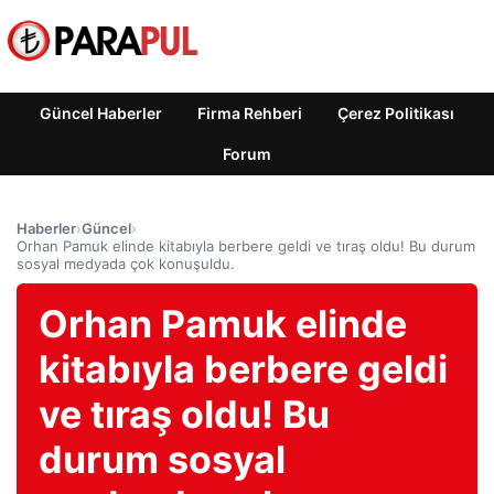
Güncel Haberler
Firma Rehberi
Çerez Politikası
Forum
Haberler
›
Güncel
›
Orhan Pamuk elinde kitabıyla berbere geldi ve tıraş oldu! Bu durum
sosyal medyada çok konuşuldu.
Orhan Pamuk elinde
kitabıyla berbere geldi
ve tıraş oldu! Bu
durum sosyal