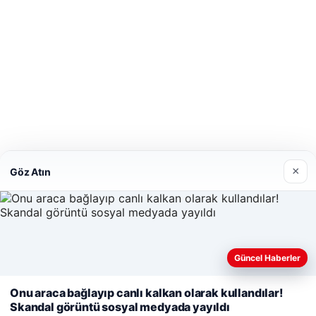
×
Göz Atın
Güncel Haberler
Web sitemizi nasıl kullandığınızı daha iyi anlayabilmek, deneyiminiz
Onu araca bağlayıp canlı kalkan olarak kullandılar!
kullanıyoruz.
Çerez Politikamız
Skandal görüntü sosyal medyada yayıldı