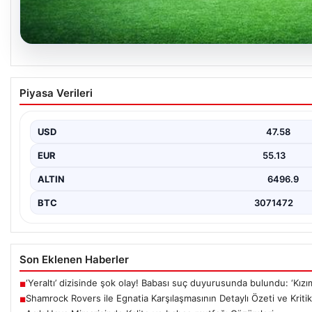
05.08.2026
Shamrock Rovers ile Egnatia Karşılaşmasının D
Piyasa Verileri
İrlanda temsilcisi Shamrock Rovers, Avrupa kupaları mücadelesind
USD
47.58
EUR
55.13
ALTIN
6496.9
BTC
3071472
Son Eklenen Haberler
‘Yeraltı’ dizisinde şok olay! Babası suç duyurusunda bulundu: ‘Kızı
■
Shamrock Rovers ile Egnatia Karşılaşmasının Detaylı Özeti ve Kritik
■