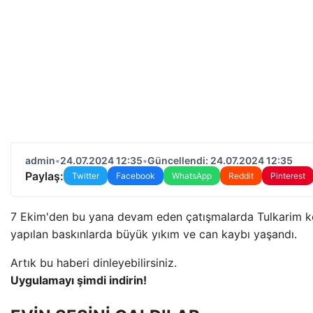
admin
•
24.07.2024 12:35
•
Güncellendi: 24.07.2024 12:35
Paylaş:
Twitter
Facebook
WhatsApp
Reddit
Pinterest
7 Ekim'den bu yana devam eden çatışmalarda Tulkarim ken
yapılan baskınlarda büyük yıkım ve can kaybı yaşandı.
Artık bu haberi dinleyebilirsiniz.
Uygulamayı şimdi indirin!