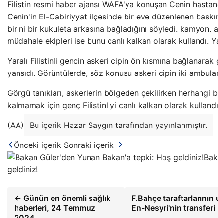
Filistin resmi haber ajansı WAFA'ya konuşan Cenin hastane
Cenin'in El-Cabiriyyat ilçesinde bir eve düzenlenen baskı
birini bir kukuleta arkasına bağladığını söyledi. kamyon. as
müdahale ekipleri ise bunu canlı kalkan olarak kullandı. Yar
Yaralı Filistinli gencin askeri cipin ön kısmına bağlanar
yansıdı. Görüntülerde, söz konusu askeri cipin iki ambula
Görgü tanıkları, askerlerin bölgeden çekilirken herhangi bi
kalmamak için genç Filistinliyi canlı kalkan olarak kullandık
(AA)
Bu içerik Hazar Saygın tarafından yayınlanmıştır.
Önceki içerik
Sonraki içerik
Bak
geldiniz!
← Günün en önemli sağlık
F.Bahçe taraftarlarının
haberleri, 24 Temmuz
En-Nesyri'nin transferi
2024…