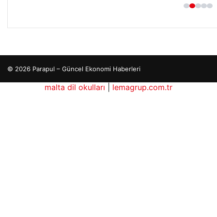
© 2026 Parapul – Güncel Ekonomi Haberleri
malta dil okulları
|
lemagrup.com.tr
ub
tcio