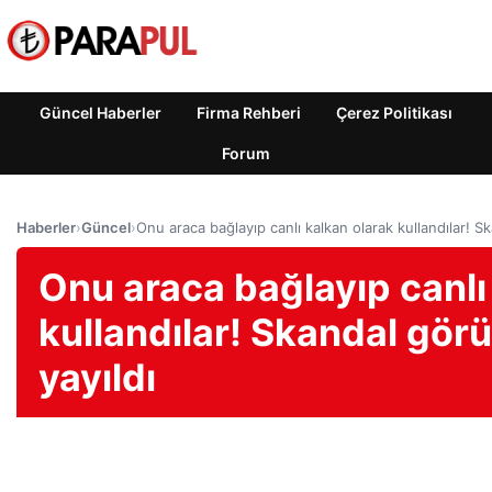
Güncel Haberler
Firma Rehberi
Çerez Politikası
Forum
Haberler
›
Güncel
›
Onu araca bağlayıp canlı kalkan olarak kullandılar! 
Onu araca bağlayıp canlı
kullandılar! Skandal gö
yayıldı