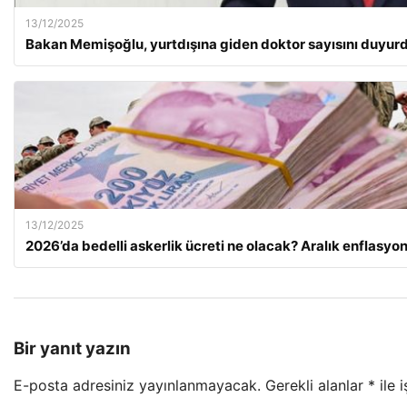
13/12/2025
Bakan Memişoğlu, yurtdışına giden doktor sayısını duyur
13/12/2025
2026’da bedelli askerlik ücreti ne olacak? Aralık enflasy
Bir yanıt yazın
E-posta adresiniz yayınlanmayacak.
Gerekli alanlar
*
ile 