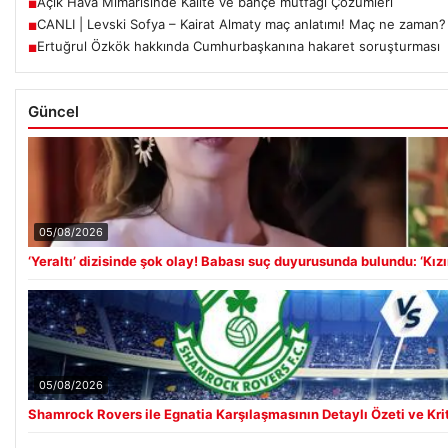
Açık Hava Mimarisinde Kalite ve bahçe mutfağı Çözümleri
■
CANLI | Levski Sofya – Kairat Almaty maç anlatımı! Maç ne zaman
■
Ertuğrul Özkök hakkında Cumhurbaşkanına hakaret soruşturması
■
Güncel
05/08/2026
‘Yeraltı’ dizisinde şok olay! Babası suç duyurusunda bulundu: ‘Kız
05/08/2026
Shamrock Rovers ile Egnatia Karşılaşmasının Detaylı Özeti ve Kri