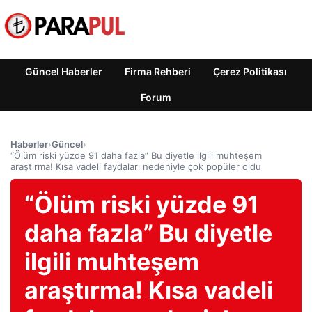
Güncel Haberler
Firma Rehberi
Çerez Politikası
Forum
Haberler
›
Güncel
›
“Ölüm riski yüzde 91 daha fazla” Bu diyetle ilgili muhteşem
araştırma! Kısa vadeli faydaları nedeniyle çok popüler oldu
“Ölüm riski yüzde 91
daha fazla” Bu diyetle
ilgili muhteşem
araştırma! Kısa vadeli