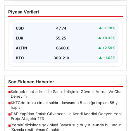
KKTC’de toplu cinsel saldırı davasında 5
Piyasa Verileri
sanığa toplam 55 yıl hapis
Kuzey Kıbrıs’ta, 18 yaşındaki bir kadına yönelik
gerçekleşen toplu cinsel saldırı ve bu saldırının…
USD
47.74
▲ +0.18%
EUR
55.25
▲ +0.32%
ALTIN
6660.6
▲ +2.59%
BTC
3091210
▲ +1.02%
Son Eklenen Haberler
Kelebek chat adresi İle Sanal İletişimin Güvenli Adresi Ve Chat
■
Deneyimi
KKTC’de toplu cinsel saldırı davasında 5 sanığa toplam 55 yıl
■
hapis
DAP Yapı’dan Emlak Güvencesi ile Kendi Kendini Ödeyen Yeni
■
Proje Ataşehir 173
‘Yeraltı’ dizisinde şok olay! Babası suç duyurusunda bulundu:
■
‘Kızımla reşit olmadığı halde…’