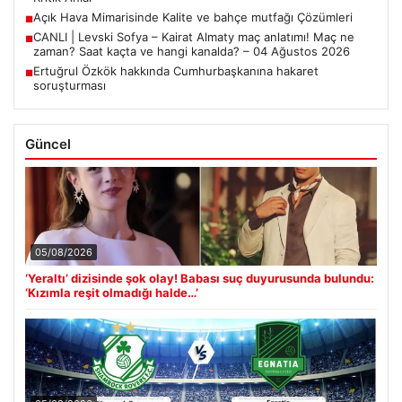
Açık Hava Mimarisinde Kalite ve bahçe mutfağı Çözümleri
■
CANLI | Levski Sofya – Kairat Almaty maç anlatımı! Maç ne
■
zaman? Saat kaçta ve hangi kanalda? – 04 Ağustos 2026
Ertuğrul Özkök hakkında Cumhurbaşkanına hakaret
■
soruşturması
Güncel
05/08/2026
‘Yeraltı’ dizisinde şok olay! Babası suç duyurusunda bulundu:
‘Kızımla reşit olmadığı halde…’