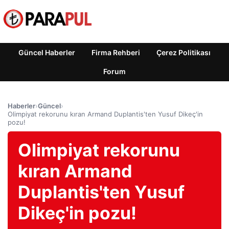
Güncel Haberler
Firma Rehberi
Çerez Politikası
Forum
Haberler
›
Güncel
›
Olimpiyat rekorunu kıran Armand Duplantis'ten Yusuf Dikeç'in
pozu!
Olimpiyat rekorunu
kıran Armand
Duplantis'ten Yusuf
Dikeç'in pozu!