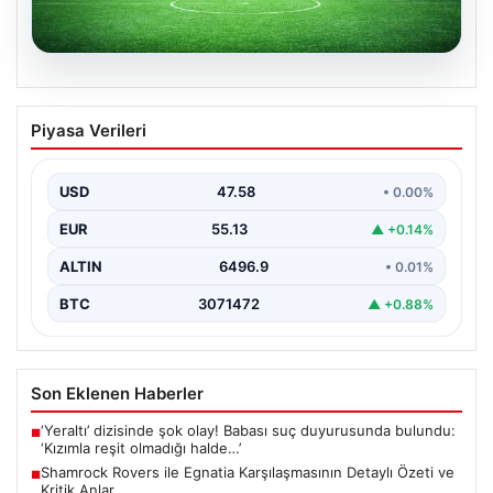
05.08.2026
Shamrock Rovers ile Egnatia
Piyasa Verileri
Karşılaşmasının Detaylı Özeti ve Kritik
Anlar
USD
47.58
• 0.00%
İrlanda temsilcisi Shamrock Rovers, Avrupa kupaları
mücadelesinde Egnatia’yı ağırladı ve sahadan 3-1’lik net
EUR
55.13
▲ +0.14%
bir…
ALTIN
6496.9
• 0.01%
BTC
3071472
▲ +0.88%
Son Eklenen Haberler
‘Yeraltı’ dizisinde şok olay! Babası suç duyurusunda bulundu:
■
‘Kızımla reşit olmadığı halde…’
Shamrock Rovers ile Egnatia Karşılaşmasının Detaylı Özeti ve
■
Kritik Anlar