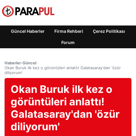
Güncel Haberler
Firma Rehberi
Çerez Politikası
Forum
Haberler
›
Güncel
›
Okan Buruk ilk kez o görüntüleri anlattı! Galatasaray'dan 'özür
diliyorum'
Okan Buruk ilk kez o
görüntüleri anlattı!
Galatasaray'dan 'özür
diliyorum'