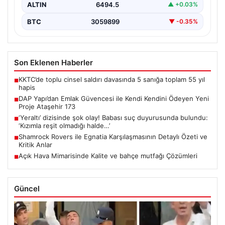
ALTIN
6494.5
▲ +0.03%
BTC
3059899
▼ -0.35%
Son Eklenen Haberler
KKTC’de toplu cinsel saldırı davasında 5 sanığa toplam 55 yıl
■
hapis
DAP Yapı’dan Emlak Güvencesi ile Kendi Kendini Ödeyen Yeni
■
Proje Ataşehir 173
‘Yeraltı’ dizisinde şok olay! Babası suç duyurusunda bulundu:
■
‘Kızımla reşit olmadığı halde…’
Shamrock Rovers ile Egnatia Karşılaşmasının Detaylı Özeti ve
■
Kritik Anlar
Açık Hava Mimarisinde Kalite ve bahçe mutfağı Çözümleri
■
Güncel