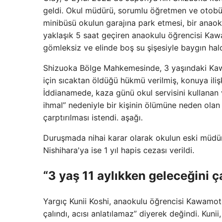
geldi. Okul müdürü, sorumlu öğretmen ve otobüs
minibüsü okulun garajına park etmesi, bir anaoku
yaklaşık 5 saat geçiren anaokulu öğrencisi Kaw
gömleksiz ve elinde boş su şişesiyle baygın hal
Shizuoka Bölge Mahkemesinde, 3 yaşındaki Ka
için sıcaktan öldüğü hükmü verilmiş, konuya iliş
İddianamede, kaza günü okul servisini kullanan 
ihmal” nedeniyle bir kişinin ölümüne neden olan
çarptırılması istendi. aşağı.
Duruşmada nihai karar olarak okulun eski müdü
Nishihara'ya ise 1 yıl hapis cezası verildi.
“3 yaş 11 aylıkken geleceğini ça
Yargıç Kunii Koshi, anaokulu öğrencisi Kawamoto
çalındı, acısı anlatılamaz” diyerek değindi. Ku