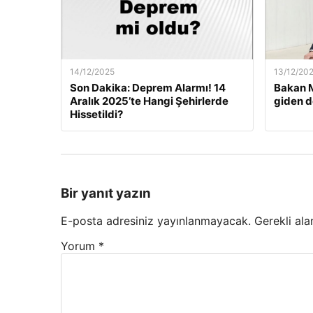
14/12/2025
13/12/20
Son Dakika: Deprem Alarmı! 14
Bakan M
Aralık 2025’te Hangi Şehirlerde
giden d
Hissetildi?
Bir yanıt yazın
E-posta adresiniz yayınlanmayacak.
Gerekli ala
Yorum
*