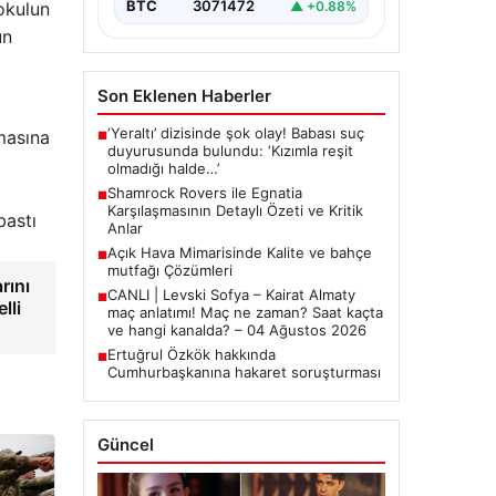
BTC
3071472
okulun
▲ +0.88%
ün
Son Eklenen Haberler
‘Yeraltı’ dizisinde şok olay! Babası suç
masına
■
duyurusunda bulundu: ‘Kızımla reşit
olmadığı halde…’
Shamrock Rovers ile Egnatia
■
Karşılaşmasının Detaylı Özeti ve Kritik
bastı
Anlar
Açık Hava Mimarisinde Kalite ve bahçe
■
mutfağı Çözümleri
rını
CANLI | Levski Sofya – Kairat Almaty
■
lli
maç anlatımı! Maç ne zaman? Saat kaçta
ve hangi kanalda? – 04 Ağustos 2026
Ertuğrul Özkök hakkında
■
Cumhurbaşkanına hakaret soruşturması
Güncel