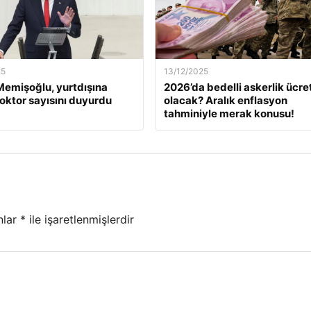
25
13/12/2025
emişoğlu, yurtdışına
2026’da bedelli askerlik ücret
oktor sayısını duyurdu
olacak? Aralık enflasyon
tahminiyle merak konusu!
nlar
*
ile işaretlenmişlerdir