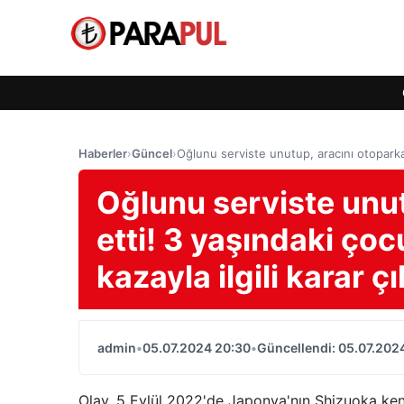
Haberler
›
Güncel
›
Oğlunu serviste unutup, aracını otoparka p
Oğlunu serviste unut
etti! 3 yaşındaki ço
kazayla ilgili karar çı
admin
•
05.07.2024 20:30
•
Güncellendi: 05.07.202
Olay, 5 Eylül 2022'de Japonya'nın Shizuoka k