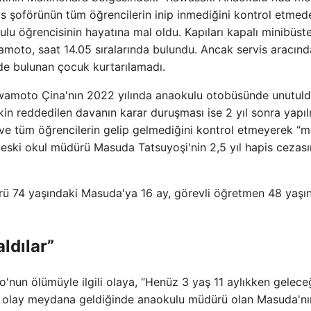
 şoförünün tüm öğrencilerin inip inmediğini kontrol etmed
lu öğrencisinin hayatına mal oldu. Kapıları kapalı minibüst
amoto, saat 14.05 sıralarında bulundu. Ancak servis aracınd
de bulunan çocuk kurtarılamadı.
wamoto Çina'nın 2022 yılında anaokulu otobüsünde unutul
kin reddedilen davanın karar duruşması ise 2 yıl sonra yapılm
ve tüm öğrencilerin gelip gelmediğini kontrol etmeyerek “m
 eski okul müdürü Masuda Tatsuyoşi'nin 2,5 yıl hapis cezas
rü 74 yaşındaki Masuda'ya 16 ay, görevli öğretmen 48 yaşı
ldılar”
'nun ölümüyle ilgili olaya, “Henüz 3 yaş 11 aylıkken gelece
nii, olay meydana geldiğinde anaokulu müdürü olan Masuda'nı