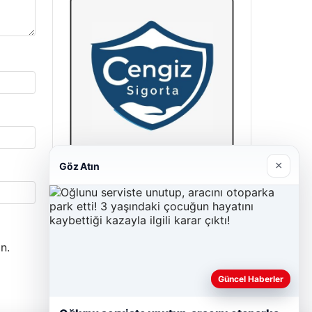
×
Göz Atın
Cengiz Sigorta
23/06/2026
n.
Güncel Haberler