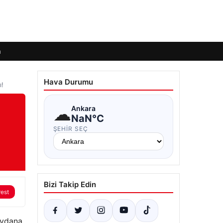
m
Hava Durumu
ı!
☁
Ankara
NaN°C
ŞEHIR SEÇ
Bizi Takip Edin
rest
eydana