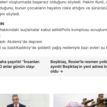
eleri oluşturmada başarısız olduğunu söyledi. Hakim Kunii, 
lduğunu, bunun çocukların hayatını riske attığını ve sürücün
nı söyledi.
IN
Polis komplosu soruştur
i
adı: Akdeniz'de deprem
Kadıköy'de şiddetli yağış nedeniyle bazı evleri su 
ha şaşırttı! “İnsanları
Beşiktaş, Rosier'le resmen yolla
 O anlar günün olayı
ayırdı! Beşiktaş'ın yeni adresi be
oldu →