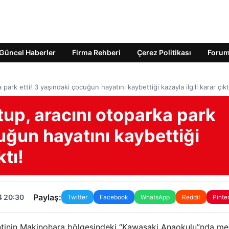
Güncel Haberler
Firma Rehberi
Çerez Politikası
Foru
ark etti! 3 yaşındaki çocuğun hayatını kaybettiği kazayla ilgili karar çıkt
up, aracını otoparka park
cuğun hayatını kaybettiği
ktı!
Paylaş:
4 20:30
Twitter
Facebook
WhatsApp
Reddit
Pinte
entinin Makinohara bölgesindeki “Kawasaki Anaokulu”nda m