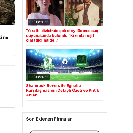
05/08/2026
‘Yeraltı’ dizisinde şok olay! Babası suç
duyurusunda bulundu: ‘Kızımla reşit
i ne
olmadığı halde…’
05/08/2026
Shamrock Rovers ile Egnatia
Karşılaşmasının Detaylı Özeti ve Kritik
Anlar
Son Eklenen Firmalar