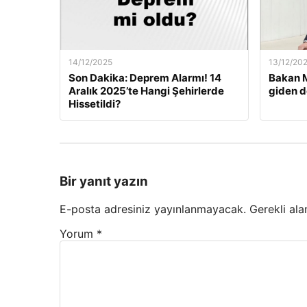
14/12/2025
13/12/20
Son Dakika: Deprem Alarmı! 14
Bakan M
Aralık 2025’te Hangi Şehirlerde
giden d
Hissetildi?
Bir yanıt yazın
E-posta adresiniz yayınlanmayacak.
Gerekli ala
Yorum
*