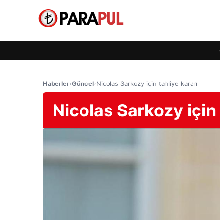
Haberler
›
Güncel
›
Nicolas Sarkozy için tahliye kararı
Nicolas Sarkozy için 