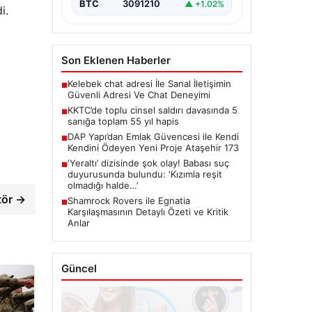
BTC
3091210
▲ +1.02%
i.
Son Eklenen Haberler
Kelebek chat adresi İle Sanal İletişimin
■
Güvenli Adresi Ve Chat Deneyimi
KKTC’de toplu cinsel saldırı davasında 5
■
sanığa toplam 55 yıl hapis
DAP Yapı’dan Emlak Güvencesi ile Kendi
■
Kendini Ödeyen Yeni Proje Ataşehir 173
‘Yeraltı’ dizisinde şok olay! Babası suç
■
duyurusunda bulundu: ‘Kızımla reşit
olmadığı halde…’
tör →
Shamrock Rovers ile Egnatia
■
Karşılaşmasının Detaylı Özeti ve Kritik
Anlar
Güncel