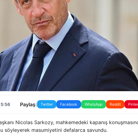
Paylaş:
15:56
Twitter
Facebook
WhatsApp
Reddit
Pinte
başkanı Nicolas Sarkozy, mahkemedeki kapanış konuşmasın
nu söyleyerek masumiyetini defalarca savundu.