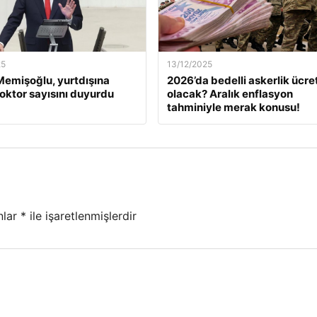
25
13/12/2025
emişoğlu, yurtdışına
2026’da bedelli askerlik ücret
oktor sayısını duyurdu
olacak? Aralık enflasyon
tahminiyle merak konusu!
nlar
*
ile işaretlenmişlerdir