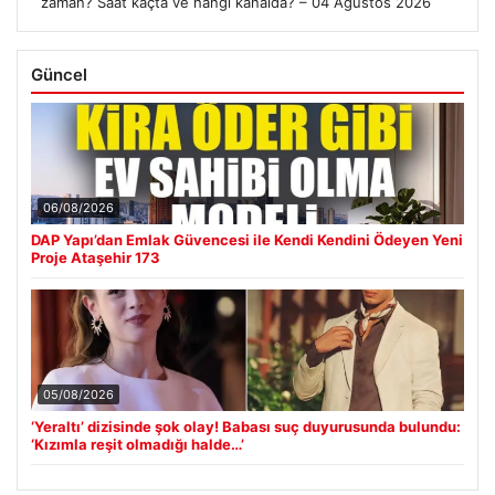
zaman? Saat kaçta ve hangi kanalda? – 04 Ağustos 2026
Güncel
06/08/2026
DAP Yapı’dan Emlak Güvencesi ile Kendi Kendini Ödeyen Yeni
Proje Ataşehir 173
05/08/2026
‘Yeraltı’ dizisinde şok olay! Babası suç duyurusunda bulundu:
‘Kızımla reşit olmadığı halde…’