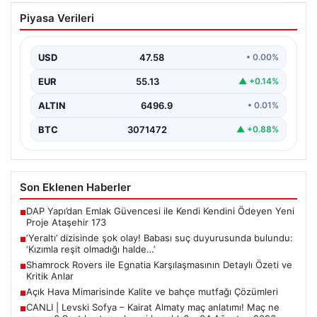
‘Yeraltı’ dizisinde şok olay! Babası suç
Piyasa Verileri
duyurusunda bulundu: ‘Kızımla reşit
olmadığı halde…’
USD
47.58
• 0.00%
EUR
55.13
▲ +0.14%
ALTIN
6496.9
• 0.01%
BTC
3071472
▲ +0.88%
Son Eklenen Haberler
DAP Yapı’dan Emlak Güvencesi ile Kendi Kendini Ödeyen Yeni
■
Proje Ataşehir 173
‘Yeraltı’ dizisinde şok olay! Babası suç duyurusunda bulundu:
■
‘Kızımla reşit olmadığı halde…’
Shamrock Rovers ile Egnatia Karşılaşmasının Detaylı Özeti ve
■
Kritik Anlar
Açık Hava Mimarisinde Kalite ve bahçe mutfağı Çözümleri
■
CANLI | Levski Sofya – Kairat Almaty maç anlatımı! Maç ne
■