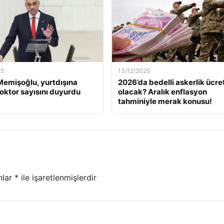
25
13/12/2025
emişoğlu, yurtdışına
2026’da bedelli askerlik ücret
oktor sayısını duyurdu
olacak? Aralık enflasyon
tahminiyle merak konusu!
nlar
*
ile işaretlenmişlerdir