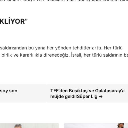
EKLİYOR”
 saldırısından bu yana her yönden tehditler arttı. Her türlü
irlik ve kararlılıkla direneceğiz. İsrail, her türlü saldırının b
zsoy son
TFF'den Beşiktaş ve Galatasaray'a
müjde geldi!Süper Lig →