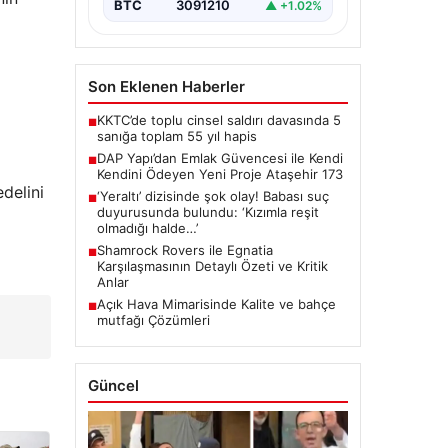
BTC
3091210
▲ +1.02%
Son Eklenen Haberler
KKTC’de toplu cinsel saldırı davasında 5
■
sanığa toplam 55 yıl hapis
DAP Yapı’dan Emlak Güvencesi ile Kendi
■
Kendini Ödeyen Yeni Proje Ataşehir 173
edelini
‘Yeraltı’ dizisinde şok olay! Babası suç
■
duyurusunda bulundu: ‘Kızımla reşit
olmadığı halde…’
Shamrock Rovers ile Egnatia
■
Karşılaşmasının Detaylı Özeti ve Kritik
Anlar
Açık Hava Mimarisinde Kalite ve bahçe
■
mutfağı Çözümleri
Güncel