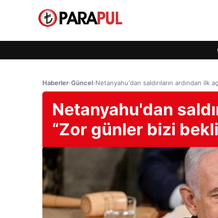
Haberler
›
Güncel
›
Netanyahu'dan saldırıların ardından ilk aç
Netanyahu'dan saldır
“Zor günler bizi bekl