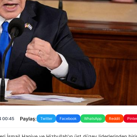
Paylaş:
4 00:45
Twitter
Facebook
WhatsApp
Reddit
Pinte
i İsmail Haniye ve Hizbullah'ın üst düzey liderlerinden biri