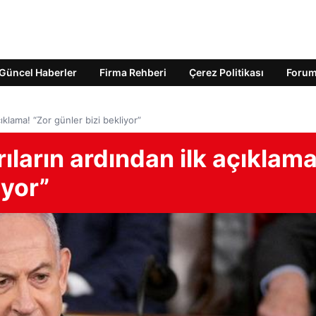
Güncel Haberler
Firma Rehberi
Çerez Politikası
Foru
ıklama! “Zor günler bizi bekliyor”
ıların ardından ilk açıklama
iyor”