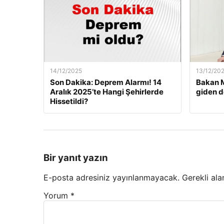
14/12/2025
13/12/20
Son Dakika: Deprem Alarmı! 14
Bakan M
Aralık 2025’te Hangi Şehirlerde
giden d
Hissetildi?
Bir yanıt yazın
E-posta adresiniz yayınlanmayacak.
Gerekli ala
Yorum
*