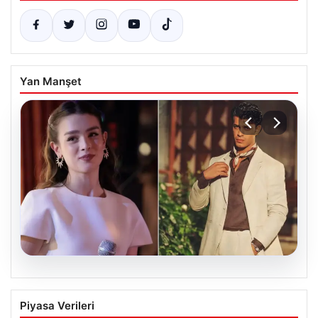
Yan Manşet
05.08.2026
‘Yeraltı’ dizisinde şok olay! Babası suç
Piyasa Verileri
duyurusunda bulundu: ‘Kızımla reşit