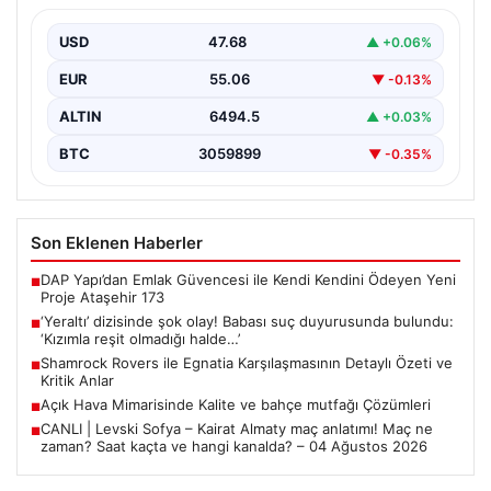
olmadığı halde…’
USD
47.68
▲ +0.06%
EUR
55.06
▼ -0.13%
ALTIN
6494.5
▲ +0.03%
BTC
3059899
▼ -0.35%
Son Eklenen Haberler
DAP Yapı’dan Emlak Güvencesi ile Kendi Kendini Ödeyen Yeni
■
Proje Ataşehir 173
‘Yeraltı’ dizisinde şok olay! Babası suç duyurusunda bulundu:
■
‘Kızımla reşit olmadığı halde…’
Shamrock Rovers ile Egnatia Karşılaşmasının Detaylı Özeti ve
■
Kritik Anlar
Açık Hava Mimarisinde Kalite ve bahçe mutfağı Çözümleri
■
CANLI | Levski Sofya – Kairat Almaty maç anlatımı! Maç ne
■
zaman? Saat kaçta ve hangi kanalda? – 04 Ağustos 2026