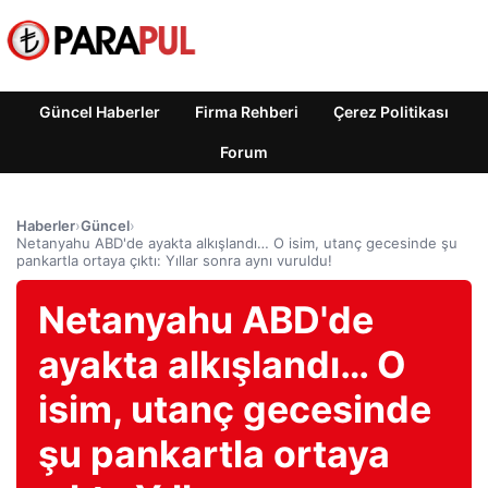
Güncel Haberler
Firma Rehberi
Çerez Politikası
Forum
Haberler
›
Güncel
›
Netanyahu ABD'de ayakta alkışlandı… O isim, utanç gecesinde şu
pankartla ortaya çıktı: Yıllar sonra aynı vuruldu!
Netanyahu ABD'de
ayakta alkışlandı… O
isim, utanç gecesinde
şu pankartla ortaya