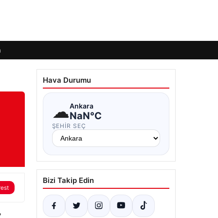
m
Hava Durumu
☁
Ankara
NaN°C
ŞEHIR SEÇ
Bizi Takip Edin
rest
'