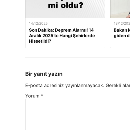
14/12/2025
13/12/20
Son Dakika: Deprem Alarmı! 14
Bakan M
Aralık 2025’te Hangi Şehirlerde
giden d
Hissetildi?
Bir yanıt yazın
E-posta adresiniz yayınlanmayacak.
Gerekli ala
Yorum
*