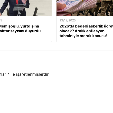
25
13/12/2025
emişoğlu, yurtdışına
2026’da bedelli askerlik ücret
oktor sayısını duyurdu
olacak? Aralık enflasyon
tahminiyle merak konusu!
nlar
*
ile işaretlenmişlerdir