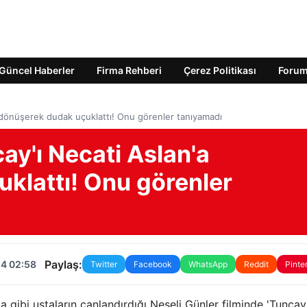
Güncel Haberler
Firma Rehberi
Çerez Politikası
Foru
a dönüşerek dudak uçuklattı! Onu görenler tanıyamadı
ay'ı Necati Aslan'a
klattı! Onu görenler
Paylaş:
24 02:58
Twitter
Facebook
WhatsApp
Reddit
Pinte
 gibi ustaların canlandırdığı Neşeli Günler filminde 'Tuncay