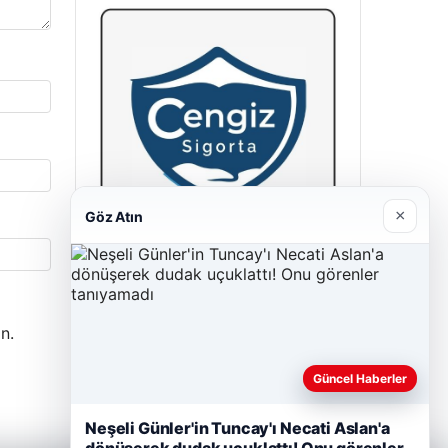
×
Göz Atın
Cengiz Sigorta
23/06/2026
n.
Güncel Haberler
Neşeli Günler'in Tuncay'ı Necati Aslan'a