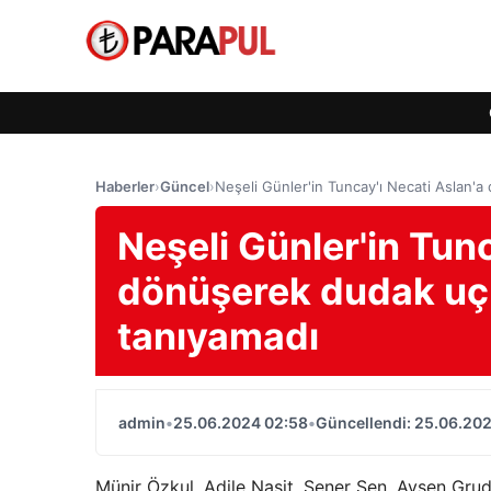
Haberler
›
Güncel
›
Neşeli Günler'in Tuncay'ı Necati Aslan'
Neşeli Günler'in Tunc
dönüşerek dudak uçu
tanıyamadı
admin
•
25.06.2024 02:58
•
Güncellendi: 25.06.20
Münir Özkul, Adile Naşit, Şener Şen, Ayşen Gruda