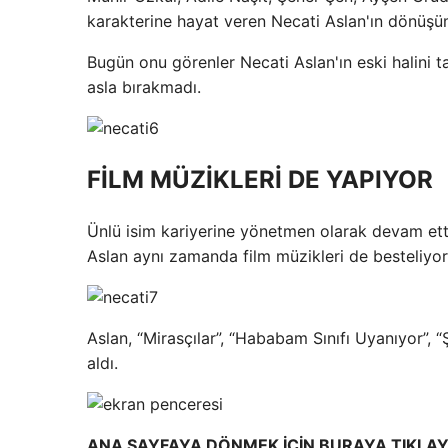
karakterine hayat veren Necati Aslan'ın dönüşüm
Bugün onu görenler Necati Aslan'ın eski halini 
asla bırakmadı.
FİLM MÜZİKLERİ DE YAPIYOR
Ünlü isim kariyerine yönetmen olarak devam ett
Aslan aynı zamanda film müzikleri de besteliyor
Aslan, “Mirasçılar”, “Hababam Sınıfı Uyanıyor”,
aldı.
ANA SAYFAYA DÖNMEK İÇİN BURAYA TIKLAY