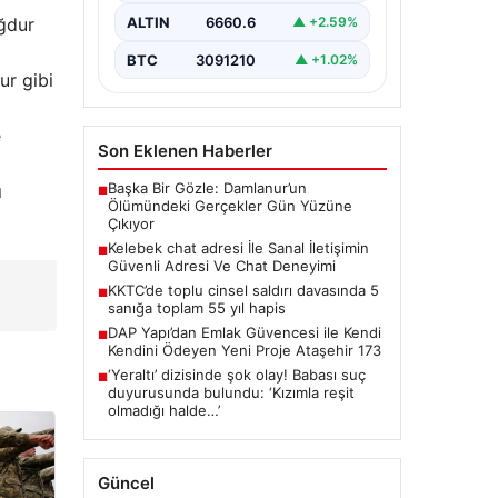
ciddi bir değer barındırmaktadır.
ALTIN
6660.6
▲ +2.59%
Günümüzde birçok…
BTC
3091210
▲ +1.02%
ur gibi
e
Son Eklenen Haberler
Başka Bir Gözle: Damlanur’un
ı
■
Ölümündeki Gerçekler Gün Yüzüne
Çıkıyor
Kelebek chat adresi İle Sanal İletişimin
■
Güvenli Adresi Ve Chat Deneyimi
KKTC’de toplu cinsel saldırı davasında 5
■
sanığa toplam 55 yıl hapis
DAP Yapı’dan Emlak Güvencesi ile Kendi
■
Kendini Ödeyen Yeni Proje Ataşehir 173
‘Yeraltı’ dizisinde şok olay! Babası suç
■
duyurusunda bulundu: ‘Kızımla reşit
olmadığı halde…’
Güncel