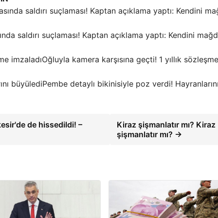
nda saldırı suçlaması! Kaptan açıklama yaptı: Kendini mağd
Oğluyla kamera karşısına geçti! 1 yıllık sözleşm
Pembe detaylı bikinisiyle poz verdi! Hayranların
ir'de de hissedildi! –
Kiraz şişmanlatır mı? Kiraz
şişmanlatır mı? →