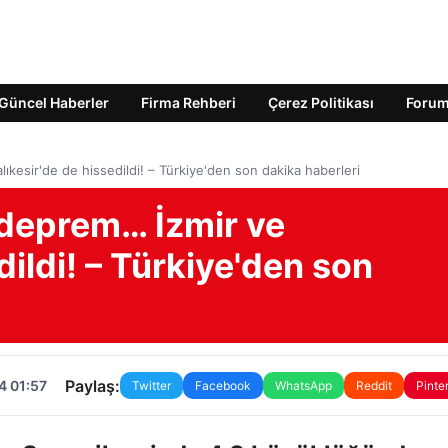
Güncel Haberler
Firma Rehberi
Çerez Politikası
Foru
kesir'de de hissedildi! – Türkiye'den son dakika haberleri
deprem… İzmir ve
dildi! – Türkiye'den son
Paylaş:
4 01:57
Twitter
Facebook
WhatsApp
Reddit
Pinte