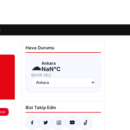
m
Hava Durumu
☁
Ankara
NaN°C
ŞEHIR SEÇ
Bizi Takip Edin
rest