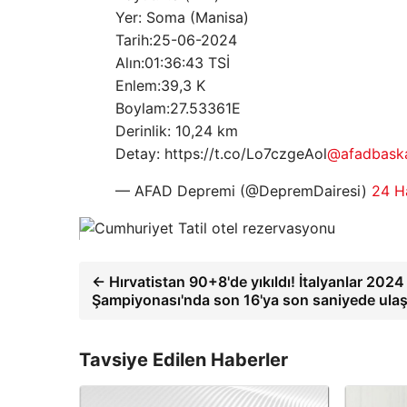
Yer: Soma (Manisa)
Tarih:25-06-2024
Alın:01:36:43 TSİ
Enlem:39,3 K
Boylam:27.53361E
Derinlik: 10,24 km
Detay: https://t.co/Lo7czgeAol
@afadbaska
— AFAD Depremi (@DepremDairesi)
24 H
← Hırvatistan 90+8'de yıkıldı! İtalyanlar 202
Şampiyonası'nda son 16'ya son saniyede ulaş
Tavsiye Edilen Haberler