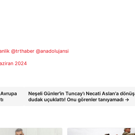
nlik
@trthaber
@anadolujansi
aziran 2024
4 Avrupa
Neşeli Günler'in Tuncay'ı Necati Aslan'a dönü
tı
dudak uçuklattı! Onu görenler tanıyamadı →