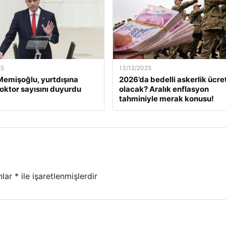
25
13/12/2025
emişoğlu, yurtdışına
2026’da bedelli askerlik ücret
oktor sayısını duyurdu
olacak? Aralık enflasyon
tahminiyle merak konusu!
nlar
*
ile işaretlenmişlerdir