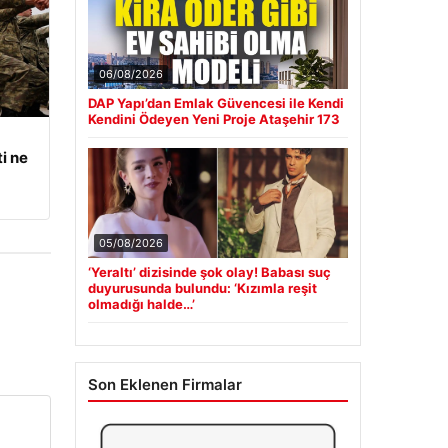
06/08/2026
DAP Yapı’dan Emlak Güvencesi ile Kendi
Kendini Ödeyen Yeni Proje Ataşehir 173
i ne
05/08/2026
‘Yeraltı’ dizisinde şok olay! Babası suç
duyurusunda bulundu: ‘Kızımla reşit
olmadığı halde…’
Son Eklenen Firmalar