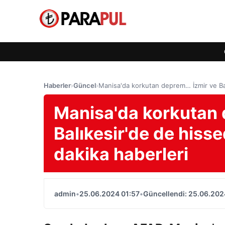
Haberler
›
Güncel
›
Manisa'da korkutan deprem… İzmir ve Balı
Manisa'da korkutan 
Balıkesir'de de hisse
dakika haberleri
admin
•
25.06.2024 01:57
•
Güncellendi: 25.06.202