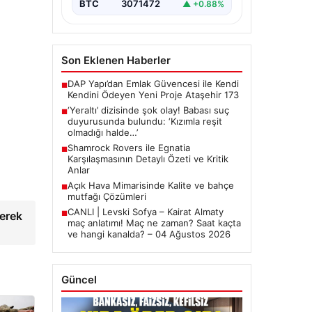
BTC
3071472
▲ +0.88%
Son Eklenen Haberler
DAP Yapı’dan Emlak Güvencesi ile Kendi
■
Kendini Ödeyen Yeni Proje Ataşehir 173
‘Yeraltı’ dizisinde şok olay! Babası suç
■
duyurusunda bulundu: ‘Kızımla reşit
olmadığı halde…’
Shamrock Rovers ile Egnatia
■
Karşılaşmasının Detaylı Özeti ve Kritik
Anlar
Açık Hava Mimarisinde Kalite ve bahçe
■
mutfağı Çözümleri
CANLI | Levski Sofya – Kairat Almaty
şerek
■
maç anlatımı! Maç ne zaman? Saat kaçta
ve hangi kanalda? – 04 Ağustos 2026
Güncel