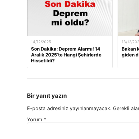
14/12/2025
13/12/20
Son Dakika: Deprem Alarmı! 14
Bakan M
Aralık 2025’te Hangi Şehirlerde
giden d
Hissetildi?
Bir yanıt yazın
E-posta adresiniz yayınlanmayacak.
Gerekli ala
Yorum
*