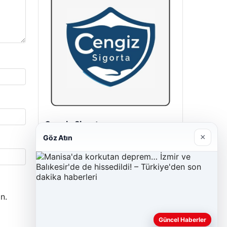
Cengiz Sigorta
23/06/2026
×
Göz Atın
n.
Güncel Haberler