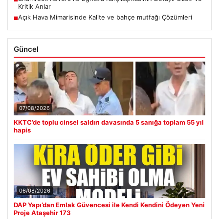
Kritik Anlar
Açık Hava Mimarisinde Kalite ve bahçe mutfağı Çözümleri
■
Güncel
07/08/2026
KKTC’de toplu cinsel saldırı davasında 5 sanığa toplam 55 yıl
hapis
06/08/2026
DAP Yapı’dan Emlak Güvencesi ile Kendi Kendini Ödeyen Yeni
Proje Ataşehir 173