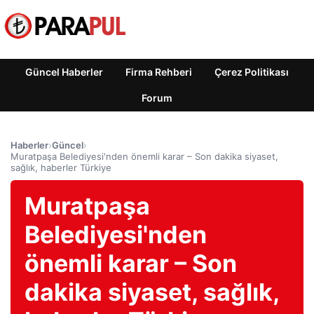
Güncel Haberler
Firma Rehberi
Çerez Politikası
Forum
Haberler
›
Güncel
›
Muratpaşa Belediyesi'nden önemli karar – Son dakika siyaset,
sağlık, haberler Türkiye
Muratpaşa
Belediyesi'nden
önemli karar – Son
dakika siyaset, sağlık,