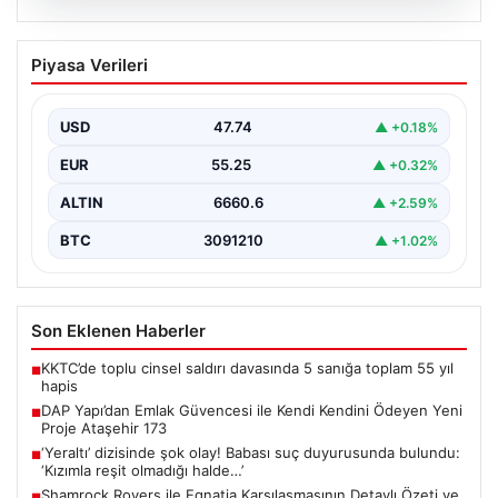
06.08.2026
DAP Yapı’dan Emlak Güvencesi ile Kendi
Piyasa Verileri
Kendini Ödeyen Yeni Proje Ataşehir 173
Gayrimenkul sektöründe yenilikçi projeleriyle dikkat
çeken DAP Gayrimenkul Geliştirme, müşterilerine
USD
47.74
▲ +0.18%
sunduğu yeni yaşam modeliyle…
EUR
55.25
▲ +0.32%
ALTIN
6660.6
▲ +2.59%
BTC
3091210
▲ +1.02%
Son Eklenen Haberler
KKTC’de toplu cinsel saldırı davasında 5 sanığa toplam 55 yıl
■
hapis
DAP Yapı’dan Emlak Güvencesi ile Kendi Kendini Ödeyen Yeni
■
Proje Ataşehir 173
‘Yeraltı’ dizisinde şok olay! Babası suç duyurusunda bulundu:
■
‘Kızımla reşit olmadığı halde…’
Shamrock Rovers ile Egnatia Karşılaşmasının Detaylı Özeti ve
■