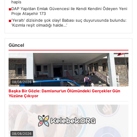
hapis
DAP Yapı’dan Emlak Güvencesi ile Kendi Kendini Ödeyen Yeni
■
Proje Ataşehir 173
‘Yeraltı’ dizisinde şok olay! Babası suç duyurusunda bulundu:
■
‘Kızımla reşit olmadığı halde…’
Güncel
08/08/2026
Başka Bir Gözle: Damlanur’un Ölümündeki Gerçekler Gün
Yüzüne Çıkıyor
08/08/2026