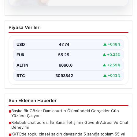
08.08.2026
Kelebek chat adresi İle Sanal İletişimin
Piyasa Verileri
Güvenli Adresi Ve Chat Deneyimi
İnternet çağında kullanıcıların kaliteli bir şekilde irtibat
kurması ciddi bir değer barındırmaktadır. Günümüzde
USD
47.74
▲ +0.18%
birçok…
EUR
55.25
▲ +0.32%
ALTIN
6660.6
▲ +2.59%
BTC
3093842
▲ +0.13%
Son Eklenen Haberler
Başka Bir Gözle: Damlanur’un Ölümündeki Gerçekler Gün
■
Yüzüne Çıkıyor
Kelebek chat adresi İle Sanal İletişimin Güvenli Adresi Ve Chat
■
Deneyimi
KKTC’de toplu cinsel saldırı davasında 5 sanığa toplam 55 yıl
■