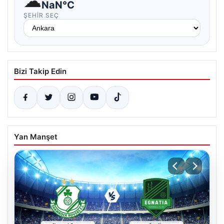
☁
NaN°C
ŞEHIR SEÇ
Bizi Takip Edin
Yan Manşet