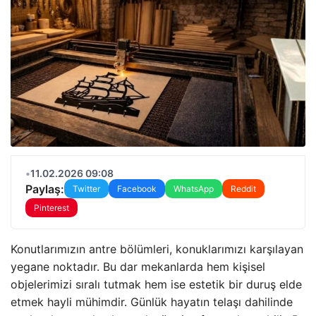
•
11.02.2026 09:08
Paylaş:
Twitter
Facebook
WhatsApp
Reddit
Pinterest
Konutlarımızın antre bölümleri, konuklarımızı karşılayan
yegane noktadır. Bu dar mekanlarda hem kişisel
objelerimizi sıralı tutmak hem ise estetik bir duruş elde
etmek hayli mühimdir. Günlük hayatın telaşı dahilinde