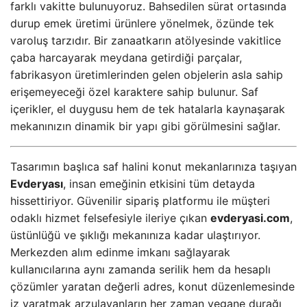
farklı vakitte bulunuyoruz. Bahsedilen sürat ortasında
durup emek üretimi ürünlere yönelmek, özünde tek
varoluş tarzıdır. Bir zanaatkarın atölyesinde vakitlice
çaba harcayarak meydana getirdiği parçalar,
fabrikasyon üretimlerinden gelen objelerin asla sahip
erişemeyeceği özel karaktere sahip bulunur. Saf
içerikler, el duygusu hem de tek hatalarla kaynaşarak
mekanınızın dinamik bir yapı gibi görülmesini sağlar.
Tasarımın başlıca saf halini konut mekanlarınıza taşıyan
Evderyası
, insan emeğinin etkisini tüm detayda
hissettiriyor. Güvenilir sipariş platformu ile müşteri
odaklı hizmet felsefesiyle ileriye çıkan
evderyasi.com
,
üstünlüğü ve şıklığı mekanınıza kadar ulaştırıyor.
Merkezden alım edinme imkanı sağlayarak
kullanıcılarına aynı zamanda serilik hem da hesaplı
çözümler yaratan değerli adres, konut düzenlemesinde
iz yaratmak arzulayanların her zaman yegane durağı