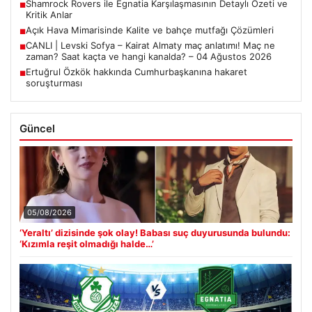
Shamrock Rovers ile Egnatia Karşılaşmasının Detaylı Özeti ve
■
Kritik Anlar
Açık Hava Mimarisinde Kalite ve bahçe mutfağı Çözümleri
■
CANLI | Levski Sofya – Kairat Almaty maç anlatımı! Maç ne
■
zaman? Saat kaçta ve hangi kanalda? – 04 Ağustos 2026
Ertuğrul Özkök hakkında Cumhurbaşkanına hakaret
■
soruşturması
Güncel
05/08/2026
‘Yeraltı’ dizisinde şok olay! Babası suç duyurusunda bulundu:
‘Kızımla reşit olmadığı halde…’