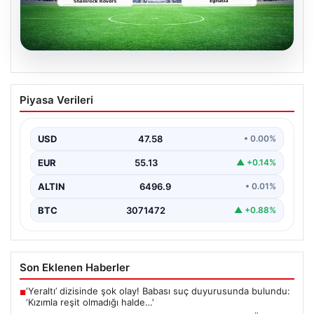
05.08.2026
Shamrock Rovers ile Egnatia
Piyasa Verileri
Karşılaşmasının Detaylı Özeti ve Kritik
Anlar
USD
47.58
• 0.00%
İrlanda temsilcisi Shamrock Rovers, Avrupa kupaları
mücadelesinde Egnatia’yı ağırladı ve sahadan 3-1’lik net
EUR
55.13
▲ +0.14%
bir…
ALTIN
6496.9
• 0.01%
BTC
3071472
▲ +0.88%
Son Eklenen Haberler
‘Yeraltı’ dizisinde şok olay! Babası suç duyurusunda bulundu:
■
‘Kızımla reşit olmadığı halde…’