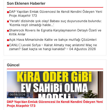
Son Eklenen Haberler
DAP Yapı’dan Emlak Güvencesi ile Kendi Kendini Ödeyen Yeni
■
Proje Ataşehir 173
‘Yeraltı’ dizisinde şok olay! Babası suç duyurusunda bulundu:
■
‘Kızımla reşit olmadığı halde…’
Shamrock Rovers ile Egnatia Karşılaşmasının Detaylı Özeti ve
■
Kritik Anlar
Açık Hava Mimarisinde Kalite ve bahçe mutfağı Çözümleri
■
CANLI | Levski Sofya – Kairat Almaty maç anlatımı! Maç ne
■
zaman? Saat kaçta ve hangi kanalda? – 04 Ağustos 2026
Güncel
06/08/2026
DAP Yapı’dan Emlak Güvencesi ile Kendi Kendini Ödeyen Yeni
Proje Ataşehir 173