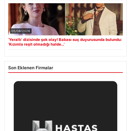
05/08/2026
‘Yeraltı’ dizisinde şok olay! Babası suç duyurusunda bulundu:
‘Kızımla reşit olmadığı halde…’
Son Eklenen Firmalar