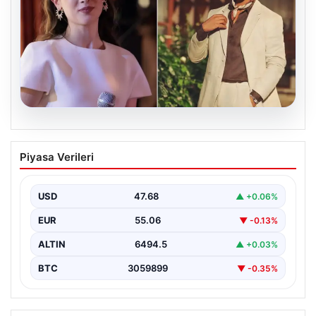
05.08.2026
‘Yeraltı’ dizisinde şok olay! Babası suç
Piyasa Verileri
duyurusunda bulundu: ‘Kızımla reşit
olmadığı halde…’
USD
47.68
▲ +0.06%
EUR
55.06
▼ -0.13%
ALTIN
6494.5
▲ +0.03%
BTC
3059899
▼ -0.35%