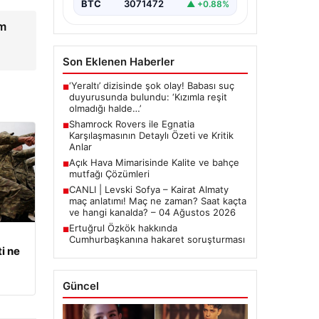
BTC
3071472
▲ +0.88%
am
!
Son Eklenen Haberler
‘Yeraltı’ dizisinde şok olay! Babası suç
■
duyurusunda bulundu: ‘Kızımla reşit
olmadığı halde…’
Shamrock Rovers ile Egnatia
■
Karşılaşmasının Detaylı Özeti ve Kritik
Anlar
Açık Hava Mimarisinde Kalite ve bahçe
■
mutfağı Çözümleri
CANLI | Levski Sofya – Kairat Almaty
■
maç anlatımı! Maç ne zaman? Saat kaçta
ve hangi kanalda? – 04 Ağustos 2026
Ertuğrul Özkök hakkında
■
Cumhurbaşkanına hakaret soruşturması
i ne
Güncel