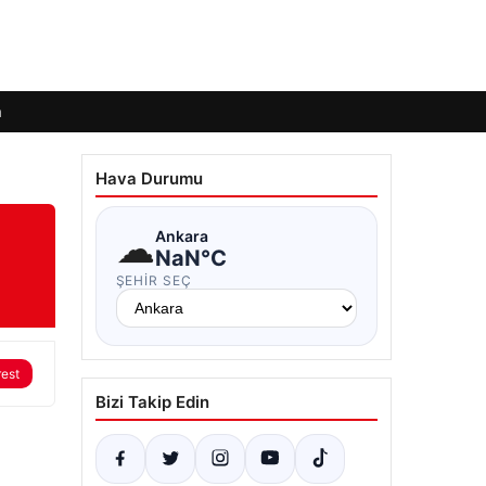
m
Hava Durumu
☁
Ankara
NaN°C
ŞEHIR SEÇ
rest
Bizi Takip Edin