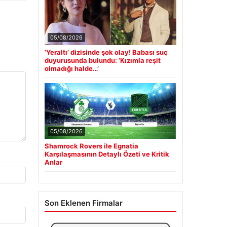
05/08/2026
‘Yeraltı’ dizisinde şok olay! Babası suç
duyurusunda bulundu: ‘Kızımla reşit
olmadığı halde…’
05/08/2026
Shamrock Rovers ile Egnatia
Karşılaşmasının Detaylı Özeti ve Kritik
Anlar
Son Eklenen Firmalar