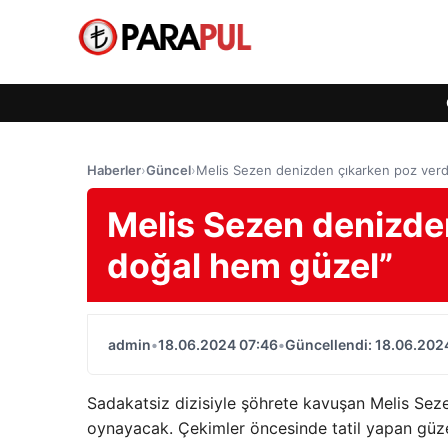
Haberler
›
Güncel
›
Melis Sezen denizden çıkarken poz verd
Melis Sezen denizde
doğal hem güzel”
admin
•
18.06.2024 07:46
•
Güncellendi: 18.06.202
Sadakatsiz dizisiyle şöhrete kavuşan Melis Sezen
oynayacak. Çekimler öncesinde tatil yapan güz