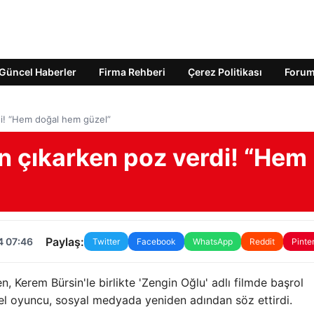
Güncel Haberler
Firma Rehberi
Çerez Politikası
Foru
i! “Hem doğal hem güzel”
n çıkarken poz verdi! “Hem
Paylaş:
4 07:46
Twitter
Facebook
WhatsApp
Reddit
Pinte
, Kerem Bürsin'le birlikte 'Zengin Oğlu' adlı filmde başrol
el oyuncu, sosyal medyada yeniden adından söz ettirdi.