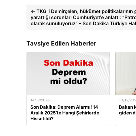
← TKG'li Demirçelen, hükümet politikalarının 
yarattığı sorunları Cumhuriyet'e anlattı: “Pat
olarak sunuluyoruz” – Son Dakika Türkiye Hab
Tavsiye Edilen Haberler
14/12/2025
13/12/20
Son Dakika: Deprem Alarmı! 14
Bakan M
Aralık 2025’te Hangi Şehirlerde
giden d
Hissetildi?