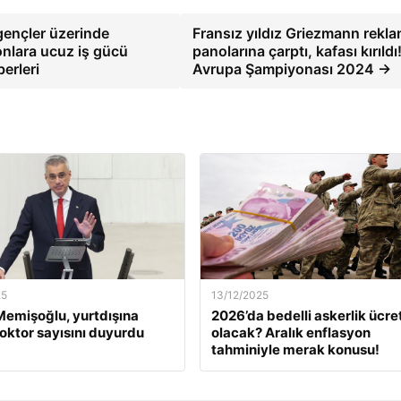
gençler üzerinde
Fransız yıldız Griezmann rekl
ronlara ucuz iş gücü
panolarına çarptı, kafası kırıldı
erleri
Avrupa Şampiyonası 2024 →
25
13/12/2025
emişoğlu, yurtdışına
2026’da bedelli askerlik ücret
oktor sayısını duyurdu
olacak? Aralık enflasyon
tahminiyle merak konusu!