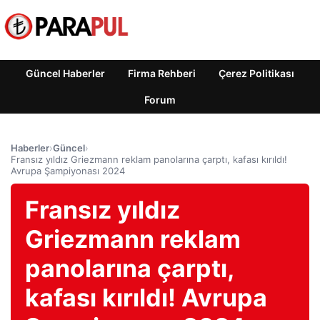
Güncel Haberler
Firma Rehberi
Çerez Politikası
Forum
Haberler
›
Güncel
›
Fransız yıldız Griezmann reklam panolarına çarptı, kafası kırıldı!
Avrupa Şampiyonası 2024
Fransız yıldız
Griezmann reklam
panolarına çarptı,
kafası kırıldı! Avrupa