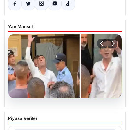
Yan Manşet
07.08.2026
KKTC’de toplu cinsel saldırı davasında 5
Piyasa Verileri
sanığa toplam 55 yıl hapis
Kuzey Kıbrıs’ta, 18 yaşındaki bir kadına yönelik