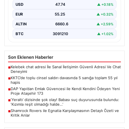
gerçekleşen toplu cinsel saldırı ve bu saldırının…
USD
47.74
▲ +0.18%
EUR
55.25
▲ +0.32%
ALTIN
6660.6
▲ +2.59%
BTC
3091210
▲ +1.02%
Son Eklenen Haberler
Kelebek chat adresi İle Sanal İletişimin Güvenli Adresi Ve Chat
■
Deneyimi
KKTC’de toplu cinsel saldırı davasında 5 sanığa toplam 55 yıl
■
hapis
DAP Yapı’dan Emlak Güvencesi ile Kendi Kendini Ödeyen Yeni
■
Proje Ataşehir 173
‘Yeraltı’ dizisinde şok olay! Babası suç duyurusunda bulundu:
■
‘Kızımla reşit olmadığı halde…’
Shamrock Rovers ile Egnatia Karşılaşmasının Detaylı Özeti ve
■
Kritik Anlar